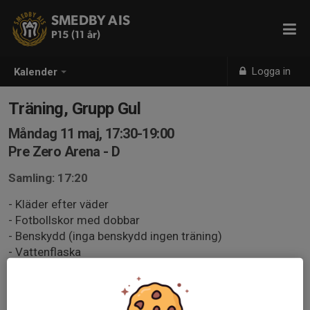
SMEDBY AIS
P15 (11 år)
Logga in
Kalender
Träning, Grupp Gul
Måndag 11 maj, 17:30-19:00
Pre Zero Arena - D
Samling: 17:20
- Kläder efter väder
- Fotbollskor med dobbar
- Benskydd (inga benskydd ingen träning)
- Vattenflaska
Ansvar hos föräldrar
- Se till att spelaren är redo att 100% på träningen i alla