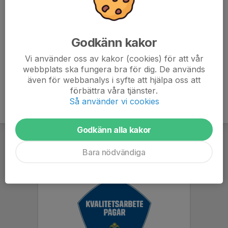
moment.
- Se till att spelaren ätit mellanmål innan träningen
- Se till att meddela om spelaren inte kan delta på
träningen.
Godkänn kakor
Vi använder oss av kakor (cookies) för att vår
webbplats ska fungera bra för dig. De används
även för webbanalys i syfte att hjälpa oss att
förbättra våra tjänster.
Så använder vi cookies
Godkänn alla kakor
Bara nödvändiga