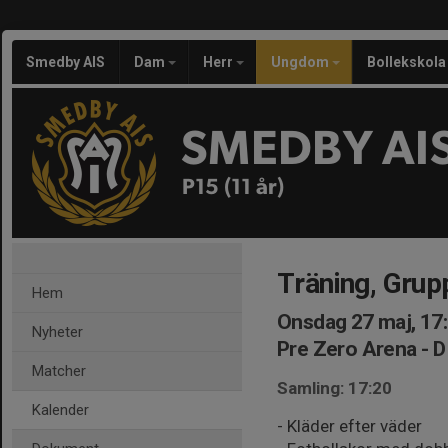
Smedby AIS
Dam
Herr
Ungdom
Bollekskola
SMEDBY AI
P15 (11 år)
Träning, Grup
Hem
Onsdag 27 maj, 17
Nyheter
Pre Zero Arena - D
Matcher
Samling: 17:20
Kalender
- Kläder efter väder