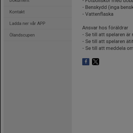
- Fotbollskor med dob
Dokument
- Benskydd (inga bensk
Kontakt
- Vattenflaska
Ladda ner vår APP
Ansvar hos föräldrar
- Se till att spelaren 
Ölandscupen
- Se till att spelaren ä
- Se till att meddela o