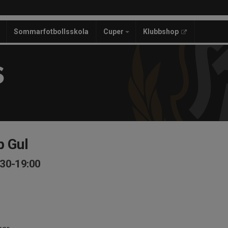
Sommarfotbollsskola
Cuper
Klubbshop
S
p Gul
:30-19:00