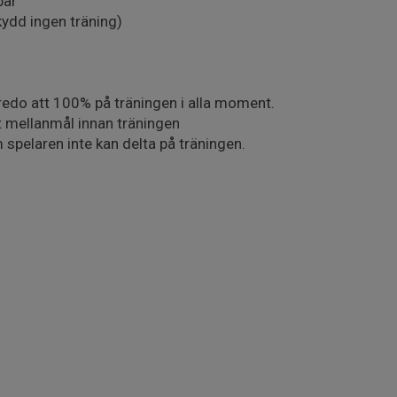
bar
ydd ingen träning)
är redo att 100% på träningen i alla moment.
tit mellanmål innan träningen
m spelaren inte kan delta på träningen.