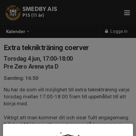
SMEDBY AIS
P15 (11 år)
Logga in
Kalender
Extra teknikträning coerver
Torsdag 4 jun, 17:00-18:00
Pre Zero Arena yta D
Samling: 16:50
Nu har de som vill möjlighet till extra teknikträning varje
torsdag mellan 17:00-18:00 fram till uppehållet till att
börja med.
Viktigt att man kommer dit och visar fullt engagemang
& fokus! Märker vi att vissa tramsar då kommer man
inte bli kallad till dessa träningar framöver.