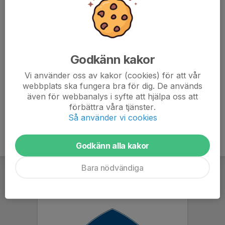
Träningen är bara en timme så det kommer vara en
intensiv träning med fokus på den tekniska biten.
Glöm inte vattenflaska & benskydd.
Godkänn kakor
Denna träning är fullt frivillig och räknas inte in i
närvarostatistiken.
Vi använder oss av kakor (cookies) för att vår
webbplats ska fungera bra för dig. De används
även för webbanalys i syfte att hjälpa oss att
förbättra våra tjänster.
Så använder vi cookies
Godkänn alla kakor
Bara nödvändiga