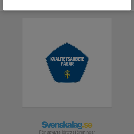
För
smarta
idrottsföreningar