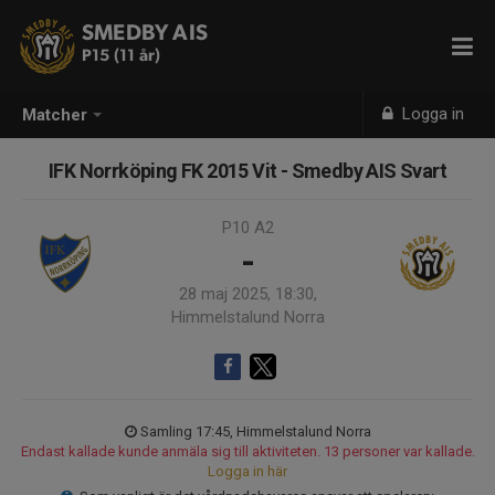
SMEDBY AIS
P15 (11 år)
Logga in
Matcher
IFK Norrköping FK 2015 Vit - Smedby AIS Svart
P10 A2
-
28 maj 2025, 18:30,
Himmelstalund Norra
Samling 17:45, Himmelstalund Norra
Endast kallade kunde anmäla sig till aktiviteten. 13 personer var kallade.
Logga in här