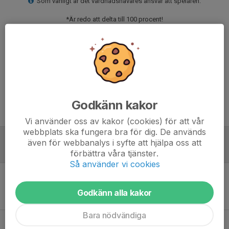
Som vanligt är det vårdnadshavares ansvar att spelaren:
*Är redo att delta till 100 procent!
*Har ätit och vilat ordentligt innan match!
*Har svarta shorts, svarta strumpor, benskydd och vattenflaska.
*Inga benskydd inget spel!
*Att spelaren är i tid till samling och andra tider som anges!
Svara på kallelsen senast söndag den 21 maj klockan 18.00.
Vid uteblivet svar kan spelaren förlora sin plats och annan spelare kallas.
Godkänn kakor
Matchförberedelserna börjar senast vid middag kvällen innan
Vi använder oss av kakor (cookies) för att vår
webbplats ska fungera bra för dig. De används
även för webbanalys i syfte att hjälpa oss att
Referat
förbättra våra tjänster.
Så använder vi cookies
Inget referat skrivet
Godkänn alla kakor
Bara nödvändiga