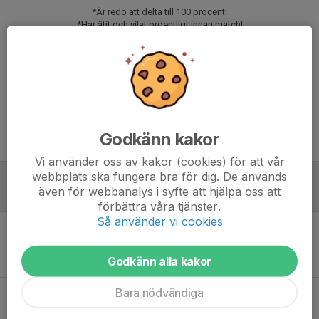
*Är redo att delta till 100 procent!
*Har ätit och vilat ordentligt innan match!
*Har svarta shorts, svarta strumpor, benskydd och vattenflaska.
*Inga benskydd inget spel!
*Att spelaren är i tid till samling och andra tider som anges!
Svara på kallelsen senast onsdag den 29 januari klockan 18.00.
Vid uteblivet svar kan spelaren förlora sin plats och annan spelare kallas.
Matchförberedelserna börjar senast vid middag kvällen innan Meddela
Godkänn kakor
eventuella förhinder till ledare som är ansvarig för matchen.
Vi använder oss av kakor (cookies) för att vår
webbplats ska fungera bra för dig. De används
även för webbanalys i syfte att hjälpa oss att
Referat
förbättra våra tjänster.
Så använder vi cookies
Inget referat skrivet
Godkänn alla kakor
Bara nödvändiga