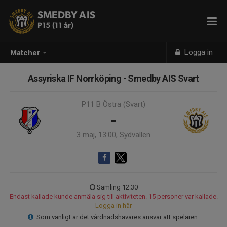
SMEDBY AIS
P15 (11 år)
Logga in
Matcher
Assyriska IF Norrköping - Smedby AIS Svart
P11 B Östra (Svart)
-
3 maj, 13:00, Sydvallen
Samling 12:30
Endast kallade kunde anmäla sig till aktiviteten. 15 personer var kallade.
Logga in här
Som vanligt är det vårdnadshavares ansvar att spelaren: