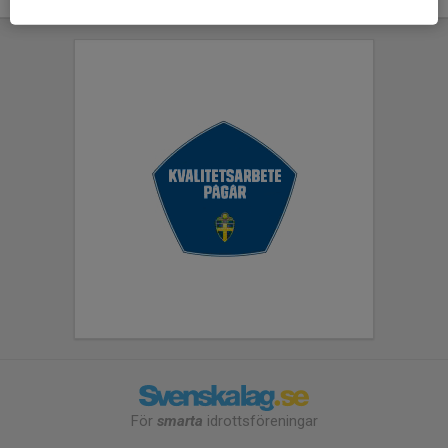
För
smarta
idrottsföreningar