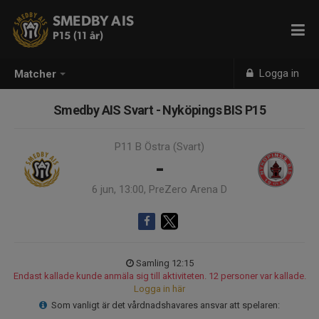
SMEDBY AIS
P15 (11 år)
Logga in
Matcher
Smedby AIS Svart - Nyköpings BIS P15
P11 B Östra (Svart)
-
6 jun, 13:00, PreZero Arena D
Samling 12:15
Endast kallade kunde anmäla sig till aktiviteten. 12 personer var kallade.
Logga in här
Som vanligt är det vårdnadshavares ansvar att spelaren: