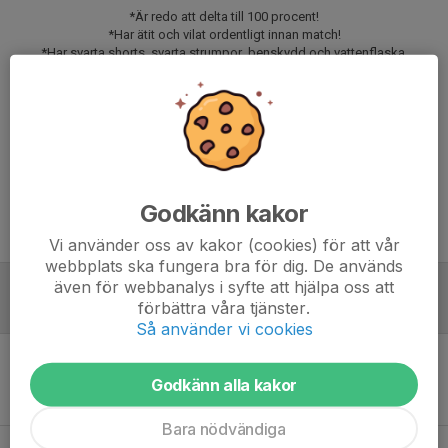
*Är redo att delta till 100 procent!
*Har ätit och vilat ordentligt innan match!
*Har svarta shorts, svarta strumpor, benskydd och vattenflaska.
*Inga benskydd inget spel!
*Att spelaren är i tid till samling och andra tider som anges!
Svara på kallelsen senast fredag den 5 juni klockan 12.00.
Vid uteblivet svar kan spelaren förlora sin plats och annan spelare kallas.
Matchförberedelserna börjar senast vid middag kvällen innan
Godkänn kakor
Meddela eventuella förhinder till ledare som är ansvarig för matchen
Vi använder oss av kakor (cookies) för att vår
webbplats ska fungera bra för dig. De används
även för webbanalys i syfte att hjälpa oss att
förbättra våra tjänster.
Referat
Så använder vi cookies
Inget referat skrivet
Godkänn alla kakor
Bara nödvändiga