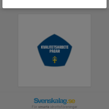
För
smarta
idrottsföreningar