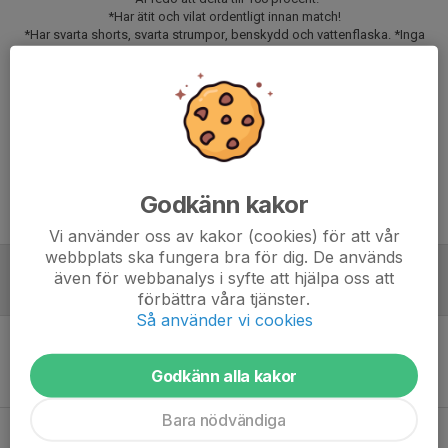
*Har ätit och vilat ordentligt innan match!
*Har svarta shorts, svarta strumpor, benskydd och vattenflaska. *Inga
benskydd inget spel!
*Att spelaren är i tid till samling och andra tider som anges!
Svara på kallelsen senast onsdag den 6 maj klockan 17.00.
Vid uteblivet svar kan spelaren förlora sin plats och annan spelare kallas.
Matchförberedelserna börjar senast vid middag kvällen innan
Godkänn kakor
Meddela eventuella förhinder till ledare som är ansvarig för matchen
Vi använder oss av kakor (cookies) för att vår
webbplats ska fungera bra för dig. De används
även för webbanalys i syfte att hjälpa oss att
Referat
förbättra våra tjänster.
Så använder vi cookies
Inget referat skrivet
Godkänn alla kakor
Bara nödvändiga