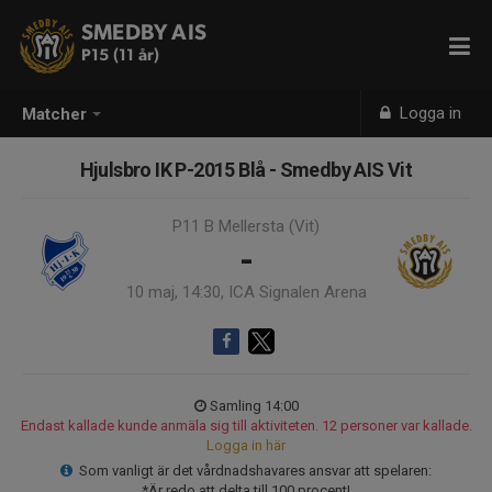
SMEDBY AIS
P15 (11 år)
Logga in
Matcher
Hjulsbro IK P-2015 Blå - Smedby AIS Vit
P11 B Mellersta (Vit)
-
10 maj, 14:30, ICA Signalen Arena
Samling 14:00
Endast kallade kunde anmäla sig till aktiviteten. 12 personer var kallade.
Logga in här
Som vanligt är det vårdnadshavares ansvar att spelaren:
*Är redo att delta till 100 procent!