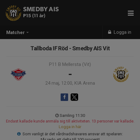
SMEDBY AIS
P15 (11 år)
Logga in
Matcher
Tallboda IF Röd - Smedby AIS Vit
P11 B Mellersta (Vit)
-
24 maj, 12:00, KIA Arena
Samling 11:30
Endast kallade kunde anmäla sig till aktiviteten. 13 personer var kallade.
Logga in här
Som vanligt är det vårdnadshavares ansvar att spelaren:
*Är redo att delta till 100 procent!