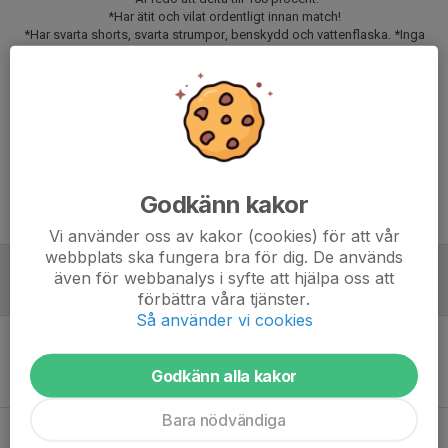
*Har ätit och vilat ordentligt innan match!
*Har svarta shorts, svarta strumpor, benskydd och vattenflaska. *Inga
benskydd inget spel!
*Att spelaren är i tid till samling och andra tider som anges!
Svara på kallelsen senast onsdag den 20 maj klockan 17.00.
Vid uteblivet svar kan spelaren förlora sin plats och annan spelare kallas.
Matchförberedelserna börjar senast vid middag kvällen innan
Godkänn kakor
Meddela eventuella förhinder till ledare som är ansvarig för matchen
Vi använder oss av kakor (cookies) för att vår
webbplats ska fungera bra för dig. De används
även för webbanalys i syfte att hjälpa oss att
Referat
förbättra våra tjänster.
Så använder vi cookies
Inget referat skrivet
Godkänn alla kakor
Bara nödvändiga