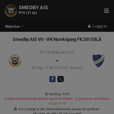
SMEDBY AIS
P15 (11 år)
Logga in
Matcher
Smedby AIS Vit - IFK Norrköping FK 2015 BLÅ
P11 B Mellersta (Vit)
-
30 maj, 11:00, PreZero Arena D
Samling 10:30
Endast kallade kunde anmäla sig till aktiviteten. 12 personer var kallade.
Logga in här
Som vanligt är det vårdnadshavares ansvar att spelaren:
*Är redo att delta till 100 procent!