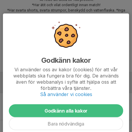
*Har ätit och vilat ordentligt innan match!
*Har svarta shorts, svarta strumpor, benskydd och vattenflaska. *Inga
benskydd inget spel!
*Att spelaren är i tid till samling och andra tider som anges!
Svara på kallelsen senast onsdag den 27 maj klockan 17.00.
Vid uteblivet svar kan spelaren förlora sin plats och annan spelare kallas.
Matchförberedelserna börjar senast vid middag kvällen innan
Godkänn kakor
Meddela eventuella förhinder till ledare som är ansvarig för matchen
Vi använder oss av kakor (cookies) för att vår
webbplats ska fungera bra för dig. De används
även för webbanalys i syfte att hjälpa oss att
Referat
förbättra våra tjänster.
Så använder vi cookies
Inget referat skrivet
Godkänn alla kakor
Bara nödvändiga