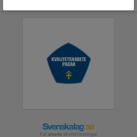
För
smarta
idrottsföreningar