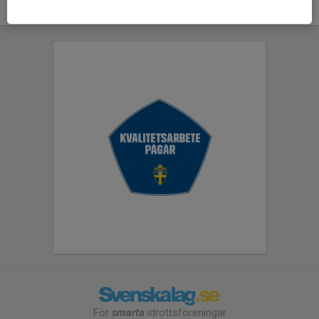
För
smarta
idrottsföreningar