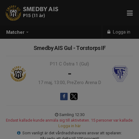
SMEDBY AIS
P15 (11 år)
Logga in
Matcher
Smedby AIS Gul - Torstorps IF
P11 C Östra 1 (Gul)
-
17 maj, 13:00, PreZero Arena D
Samling 12:30
Endast kallade kunde anmäla sig till aktiviteten. 15 personer var kallade.
Logga in här
Som vanligt är det vårdnadshavares ansvar att spelaren:
*Är redo att delta till 100 procent!