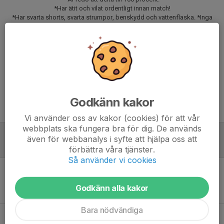
*Har ätit och vilat ordentligt innan match!
*Har svarta shorts, svarta strumpor, benskydd och vattenflaska. *Inga
benskydd inget spel!
*Att spelaren är i tid till samling och andra tider som anges!
Svara på kallelsen senast onsdag den 13 maj klockan 17.00.
Vid uteblivet svar kan spelaren förlora sin plats och annan spelare kallas.
Matchförberedelserna börjar senast vid middag kvällen innan
Godkänn kakor
Meddela eventuella förhinder till ledare som är ansvarig för matchen
Vi använder oss av kakor (cookies) för att vår
webbplats ska fungera bra för dig. De används
även för webbanalys i syfte att hjälpa oss att
Referat
förbättra våra tjänster.
Så använder vi cookies
Inget referat skrivet
Godkänn alla kakor
Bara nödvändiga