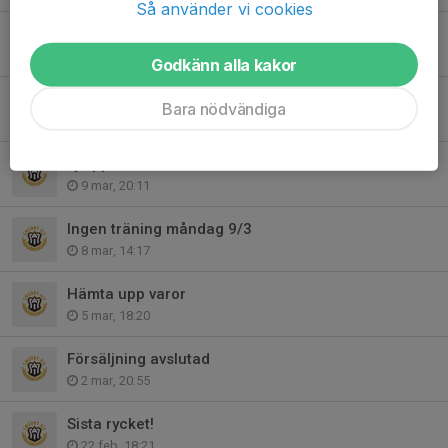
Så använder vi cookies
Ny träningstider!
17 apr, 18:29
Godkänn alla kakor
Ingen träning ikväll.
Bara nödvändiga
13 apr, 07:52
Ej upphämtade varor
9 mar, 20:11
Ingen träning måndag 9/3
8 mar, 14:17
Hämta upp varor
5 mar, 18:20
Försäljning avslutad
2 mar, 20:55
Sista rycket!
22 feb, 18:21