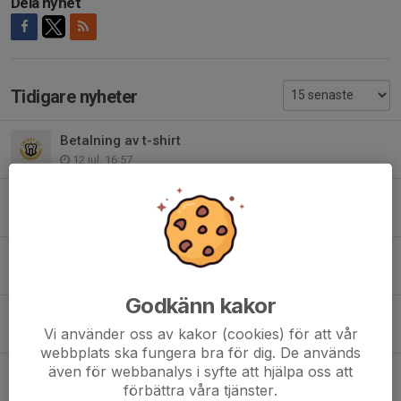
Dela nyhet
Tidigare nyheter
Betalning av t-shirt
12 jul, 16:57
T-shirtarna har kommit!
29 jun, 18:41
Supporter T-shirt – P15 Smedby
23 maj, 12:15
Godkänn kakor
Påminnelse från föräldragruppen
Vi använder oss av kakor (cookies) för att vår
28 apr, 21:56
webbplats ska fungera bra för dig. De används
även för webbanalys i syfte att hjälpa oss att
⚽️ Stötta Smedby AIS P15! ⚽️
förbättra våra tjänster.
19 apr, 18:22