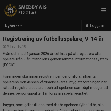
SMEDBY AIS
P15 (11 år)
Logga in
Nyheter
Registrering av fotbollsspelare, 9-14 år
9 feb, 16:10
Från och med 1 januari 2026 är det krav på att registrera alla
spelare från 9 år i fotbollens gemensamma informationssystem
(FOGIS).
Föreningen ska, innan registreringen genomförs, inhämta
spelarens och dennes vårdnadshavares intyg att föreningen har
rätt att registrera spelaren och att spelaren samtidigt medger att
dennes personuppgifter får föras in i spelarregistret.
Intyget, som gäller till och med det år spelaren fyller 14 år, ska
förvaras hos föreningen och ska på anmodan kunna uppvisas