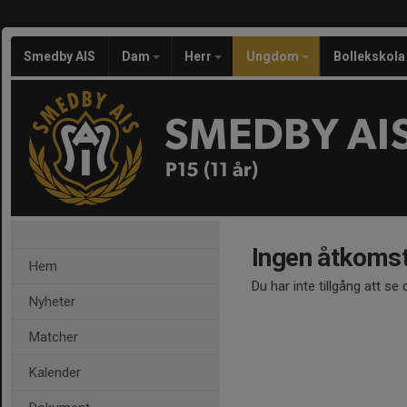
Smedby AIS
Dam
Herr
Ungdom
Bollekskola
SMEDBY AI
P15 (11 år)
Ingen åtkoms
Hem
Du har inte tillgång att se
Nyheter
Matcher
Kalender