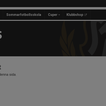
Sommarfotbollsskola
Cuper
Klubbshop
S
t
 denna sida.