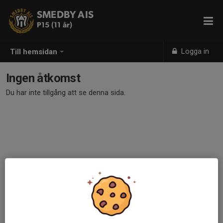
SMEDBY AIS
P15 (11 år)
Logga in
Till hemsidan
Ingen åtkomst
Du har inte tillgång att se denna sida.