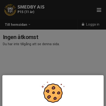
SMEDBY AIS
P15 (11 år)
Logga in
Till hemsidan
Ingen åtkomst
Du har inte tillgång att se denna sida.