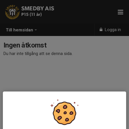
SMEDBY AIS
P15 (11 år)
Logga in
Till hemsidan
Ingen åtkomst
Du har inte tillgång att se denna sida.