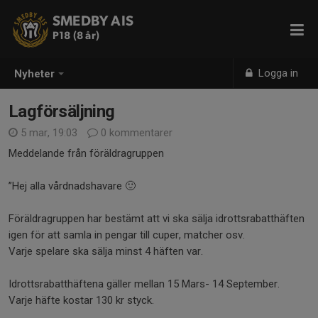
SMEDBY AIS
P18 (8 år)
Logga in
Nyheter
Lagförsäljning
5 mar, 19:03
0 kommentarer
Meddelande från föräldragruppen
”Hej alla vårdnadshavare 🙂
Föräldragruppen har bestämt att vi ska sälja idrottsrabatthäften
igen för att samla in pengar till cuper, matcher osv.
Varje spelare ska sälja minst 4 häften var.
Idrottsrabatthäftena gäller mellan 15 Mars- 14 September.
Varje häfte kostar 130 kr styck.