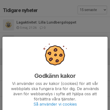
Tidigare nyheter
Lagaktivitet: Lilla Lundbergsloppet
5 maj, 21:26
0
Träning och lagförsäljning
6 apr, 19:28
0
Lagförsäljning
5 mar, 19:03
0
Föräldramöte och Lagförsäljning
Godkänn kakor
3 mar, 19:22
0
Vi använder oss av kakor (cookies) för att vår
Minicuper lagindelning
webbplats ska fungera bra för dig. De används
13 nov 2025
0
även för webbanalys i syfte att hjälpa oss att
förbättra våra tjänster.
Sammandrag/cup 19/10 och lagförsäljning
Så använder vi cookies
8 okt 2025
0