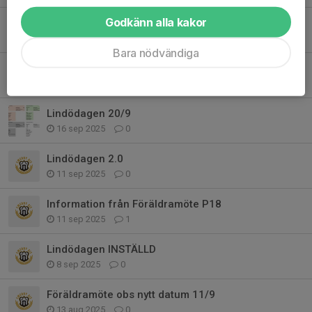
Godkänn alla kakor
Inomhusträning och IFKs Nyårscupen
6 okt 2025
0
Bara nödvändiga
Försäljning och Föräldragrupp
18 sep 2025
0
Lindödagen 20/9
16 sep 2025
0
Lindödagen 2.0
11 sep 2025
0
Information från Föräldramöte P18
11 sep 2025
1
Lindödagen INSTÄLLD
8 sep 2025
0
Föräldramöte obs nytt datum 11/9
13 aug 2025
0