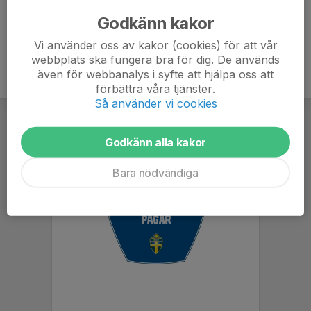
070-982 17 09
niclas.fredriksson@smedbyais.se
Godkänn kakor
Vi använder oss av kakor (cookies) för att vår
webbplats ska fungera bra för dig. De används
även för webbanalys i syfte att hjälpa oss att
förbättra våra tjänster.
Så använder vi cookies
Godkänn alla kakor
Bara nödvändiga