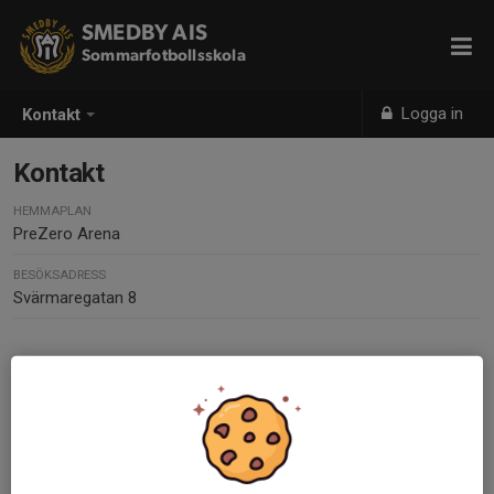
SMEDBY AIS
Sommarfotbollsskola
Logga in
Kontakt
Kontakt
HEMMAPLAN
PreZero Arena
BESÖKSADRESS
Svärmaregatan 8
Kontaktpersoner
Niclas Fredriksson
Ansvarig