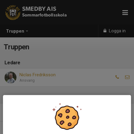
SMEDBY AIS
Sommarfotbollsskola
Logga in
Truppen
Truppen
Ledare
Niclas Fredriksson
Ansvarig
Spelare
Det finns inga spelare