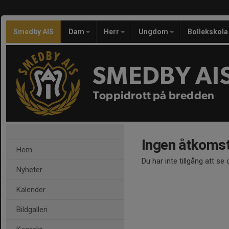
Smedby AIS
Dam
Herr
Ungdom
Bollekskola
SMEDBY AI
Toppidrott på bredden
Ingen åtkoms
Hem
Du har inte tillgång att se
Nyheter
Kalender
Bildgalleri