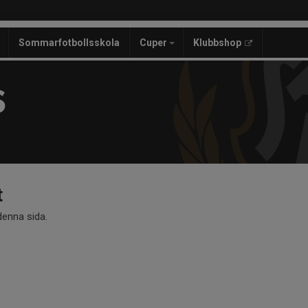
Sommarfotbollsskola
Cuper
Klubbshop
S
t
 denna sida.