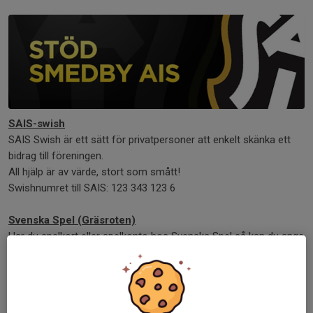
SAIS-swish
SAIS Swish är ett sätt för privatpersoner att enkelt skänka ett
bidrag till föreningen.
All hjälp är av värde, stort som smått!
Swishnumret till SAIS: 123 343 123 6
Svenska Spel (Gräsroten)
Har du spelkort eller spelkonto hos Svenska Spel så kan du ange
att du vill stödja Smedby AIS. Vid varje spel så registreras då
poäng på Smedby AIS som sedan omräknas till pengar.
Mer info om du klickar på annonsen i högermarginalen,
Gräsroten (Svenska Spel). Du kan även hitta info på