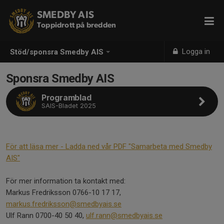
SMEDBY AIS
Toppidrott på bredden
Logga in
Stöd/sponsra Smedby AIS
Sponsra Smedby AIS
Programblad
SAIS-Bladet 2025
För att läsa mer - Ladda ned vår PDF "Samarbeta med Smedby
AIS"
För mer information ta kontakt med:
Markus Fredriksson 0766-10 17 17,
markus.fredriksson@smedbyais.se
Ulf Rann 0700-40 50 40,
ulf.rann@smedbyais.se