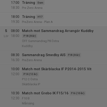
17:00
Träning
Dam
18:30
Pre Zero Arena
18:00
Träning
H17
19:30
PreZero Arena - Plan A
5
08:00
Match mot Sammandrag Arrangör Kuddby
18:00
Lör
P18 (8 år)
ÖFF Sammandrag P8 Östra
Kuddby
08:30
Sammandrag Smedby AIS
F18 (8 år)
16:30
PreZero Arena
10:00
Match mot Skärblacka IF P2014-2015 Vit
12:00
P14 (12 år)
P12 C Östra
Skärblacka IP
10:30
Match mot Grebo IK F15/16
F16 (10 år)
12:30
F10 B
Mårsäng