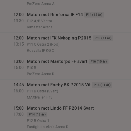
PreZero Arena A
12:00
Match mot Rimforsa IF F14
F14 (12 år)
13:30
F12 A/B Västra
Rimaster Arena
12:00
Match mot IFK Nyköping P2015
P15 (11 år)
13:15
P11 C Östra 2 (Röd)
Rosvalla IP KG C
13:00
Match mot Mantorps FF svart
F16 (10 år)
15:00
F10 B
PreZero Arena D
14:45
Match mot Eneby BK P2015 Vit
P15 (11 år)
16:00
P11 B Östra (Svart)
MAXIvallen F13
15:00
Match mot Lindö FF P2014 Svart
17:00
P14 (12 år)
P12 B Östra 1
Fastighetsteknik Arena D