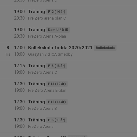
20:30
PreZero Arena C
19:00
Träning
F12 (14 år)
20:30
Pre Zero arena plan C
19:00
Träning
Dam U / D15
20:30
PreZero Arena A-plan
8
17:00
Bollekskola födda 2020/2021
Bollekskola
18:00
Tis
Gräsytan vid ICA Smedby
17:15
Träning
F13 (13 år)
19:00
PreZero Arena C
17:30
Träning
P14 (12 år)
19:00
Pre Zero Arena E-plan
17:30
Träning
P12 (14 år)
19:00
PreZero Arena B
17:30
Träning
F15 (11 år)
19:00
PreZero Arena