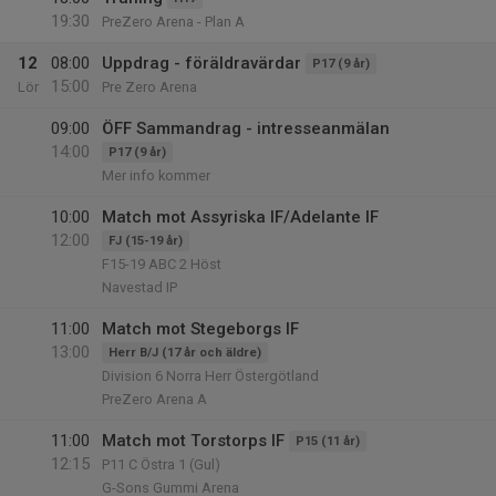
19:30
PreZero Arena - Plan A
12
08:00
Uppdrag - föräldravärdar
P17 (9 år)
15:00
Lör
Pre Zero Arena
09:00
ÖFF Sammandrag - intresseanmälan
14:00
P17 (9 år)
Mer info kommer
10:00
Match mot Assyriska IF/Adelante IF
12:00
FJ (15-19 år)
F15-19 ABC 2 Höst
Navestad IP
11:00
Match mot Stegeborgs IF
13:00
Herr B/J (17 år och äldre)
Division 6 Norra Herr Östergötland
PreZero Arena A
11:00
Match mot Torstorps IF
P15 (11 år)
12:15
P11 C Östra 1 (Gul)
G-Sons Gummi Arena