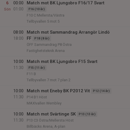
6
00:00
Match mot BK Ljungsbro F16/17 Svart
01:00
Sön
F16 (10 år)
F10 C Mellersta/Västra
Tellbyvallen 5 mot 5
08:00
Match mot Sammandrag Arrangör Lindö
18:00
FF
P18 (8 år)
ÖFF Sammandrag P8 Östra
Fastighetsteknik Arena
10:00
Match mot BK Ljungsbro F15 Svart
11:30
F15 (11 år)
F11 B
Tellbyvallen 7 mot 7 plan 2
10:00
Match mot Eneby BK P2012 Vit
P12 (14 år)
11:30
P14 B1 Höst
MAXIvallen Wembley
10:00
Match mot Svärtinge SK
P13 (13 år)
11:30
P13 C3 Östra/Mellersta Höst
Billbäcks Arena, A-plan