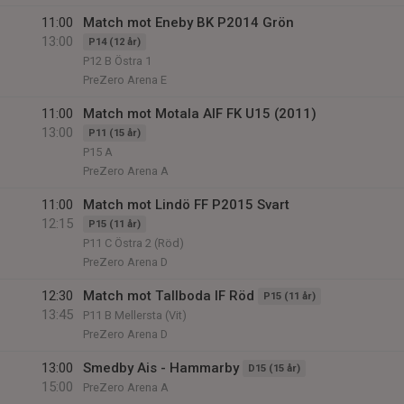
11:00
Match mot Eneby BK P2014 Grön
13:00
P14 (12 år)
P12 B Östra 1
PreZero Arena E
11:00
Match mot Motala AIF FK U15 (2011)
13:00
P11 (15 år)
P15 A
PreZero Arena A
11:00
Match mot Lindö FF P2015 Svart
12:15
P15 (11 år)
P11 C Östra 2 (Röd)
PreZero Arena D
12:30
Match mot Tallboda IF Röd
P15 (11 år)
13:45
P11 B Mellersta (Vit)
PreZero Arena D
13:00
Smedby Ais - Hammarby
D15 (15 år)
15:00
PreZero Arena A