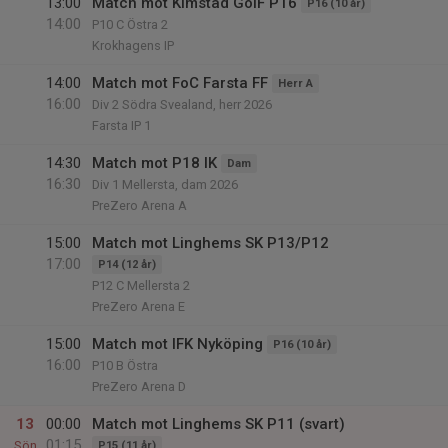
13:00
Match mot Kimstad GoIF P16
P16 (10 år)
14:00
P10 C Östra 2
Krokhagens IP
14:00
Match mot FoC Farsta FF
Herr A
16:00
Div 2 Södra Svealand, herr 2026
Farsta IP 1
14:30
Match mot P18 IK
Dam
16:30
Div 1 Mellersta, dam 2026
PreZero Arena A
15:00
Match mot Linghems SK P13/P12
17:00
P14 (12 år)
P12 C Mellersta 2
PreZero Arena E
15:00
Match mot IFK Nyköping
P16 (10 år)
16:00
P10 B Östra
PreZero Arena D
13
00:00
Match mot Linghems SK P11 (svart)
01:15
Sön
P15 (11 år)