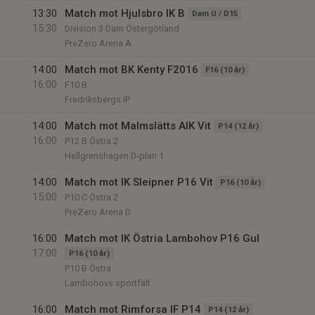
13:30
Match mot Hjulsbro IK B
Dam U / D15
15:30
Division 3 Dam Östergötland
PreZero Arena A
14:00
Match mot BK Kenty F2016
F16 (10 år)
16:00
F10 B
Fredriksbergs IP
14:00
Match mot Malmslätts AIK Vit
P14 (12 år)
16:00
P12 B Östra 2
Hellgrenshagen D-plan 1
14:00
Match mot IK Sleipner P16 Vit
P16 (10 år)
15:00
P10 C Östra 2
PreZero Arena D
16:00
Match mot IK Östria Lambohov P16 Gul
17:00
P16 (10 år)
P10 B Östra
Lambohovs sportfält
16:00
Match mot Rimforsa IF P14
P14 (12 år)