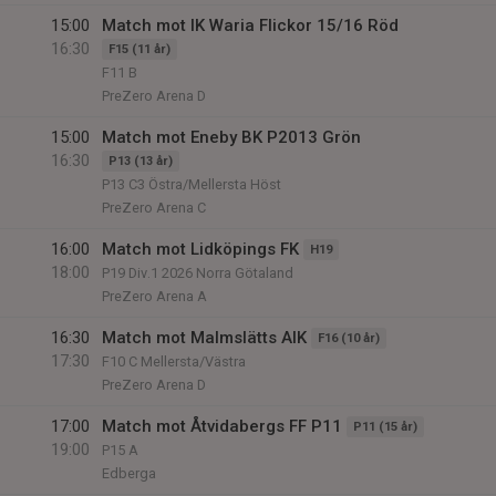
15:00
Match mot IK Waria Flickor 15/16 Röd
16:30
F15 (11 år)
F11 B
PreZero Arena D
15:00
Match mot Eneby BK P2013 Grön
16:30
P13 (13 år)
P13 C3 Östra/Mellersta Höst
PreZero Arena C
16:00
Match mot Lidköpings FK
H19
18:00
P19 Div.1 2026 Norra Götaland
PreZero Arena A
16:30
Match mot Malmslätts AIK
F16 (10 år)
17:30
F10 C Mellersta/Västra
PreZero Arena D
17:00
Match mot Åtvidabergs FF P11
P11 (15 år)
19:00
P15 A
Edberga