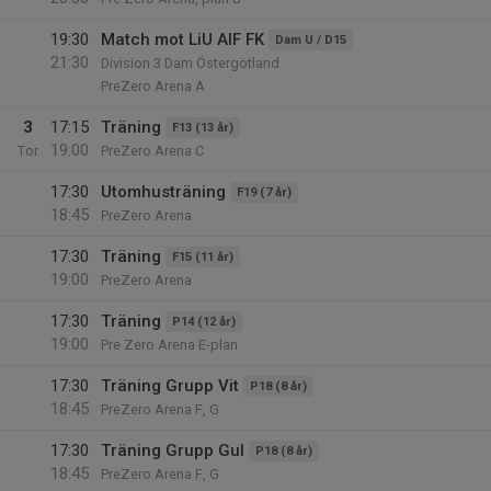
19:30
Match mot LiU AIF FK
Dam U / D15
21:30
Division 3 Dam Östergötland
PreZero Arena A
3
17:15
Träning
F13 (13 år)
19:00
Tor
PreZero Arena C
17:30
Utomhusträning
F19 (7 år)
18:45
PreZero Arena
17:30
Träning
F15 (11 år)
19:00
PreZero Arena
17:30
Träning
P14 (12 år)
19:00
Pre Zero Arena E-plan
17:30
Träning Grupp Vit
P18 (8 år)
18:45
PreZero Arena F, G
17:30
Träning Grupp Gul
P18 (8 år)
18:45
PreZero Arena F, G