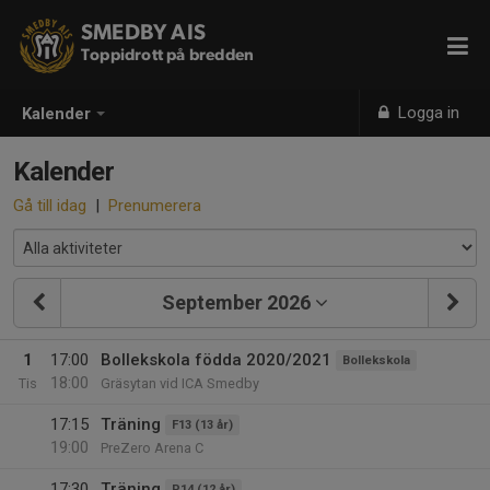
SMEDBY AIS
Toppidrott på bredden
Logga in
Kalender
Kalender
Gå till idag
|
Prenumerera
September 2026
1
17:00
Bollekskola födda 2020/2021
Bollekskola
18:00
Tis
Gräsytan vid ICA Smedby
17:15
Träning
F13 (13 år)
19:00
PreZero Arena C
17:30
Träning
P14 (12 år)