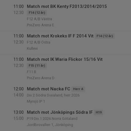
11:00
Match mot BK Kenty F2013/2014/2015
12:30
F14 (12 år)
F12 A/B Västra
PreZero Arena E
11:00
Match mot Krokeks IF F 2014 Vit
F14 (12 år)
12:30
F12 A/B Östra
Kullevi
11:00
Match mot IK Waria Flickor 15/16 Vit
12:30
F15 (11 år)
F11 B
PreZero Arena D
12:00
Match mot Nacka FC
Herr A
14:00
Div 2 Södra Svealand, herr 2026
Myrsjö IP 1
13:00
Match mot Jönköpings Södra IF
H19
15:00
P19 Div.1 2026 Norra Götaland
Jordbrovallen 1, Jönköping