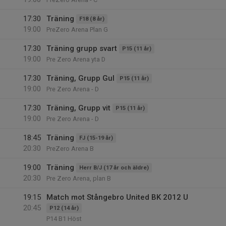
17:30
Träning
F18 (8 år)
19:00
PreZero Arena Plan G
17:30
Träning grupp svart
P15 (11 år)
19:00
Pre Zero Arena yta D
17:30
Träning, Grupp Gul
P15 (11 år)
19:00
Pre Zero Arena - D
17:30
Träning, Grupp vit
P15 (11 år)
19:00
Pre Zero Arena - D
18:45
Träning
FJ (15-19 år)
20:30
PreZero Arena B
19:00
Träning
Herr B/J (17 år och äldre)
20:30
Pre Zero Arena, plan B
19:15
Match mot Stångebro United BK 2012 U
20:45
P12 (14 år)
P14 B1 Höst