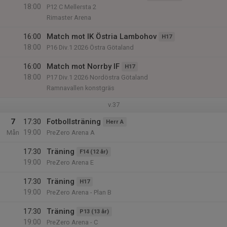
18:00
P12 C Mellersta 2
Rimaster Arena
16:00
Match mot IK Östria Lambohov
H17
18:00
P16 Div.1 2026 Östra Götaland
16:00
Match mot Norrby IF
H17
18:00
P17 Div.1 2026 Nordöstra Götaland
Ramnavallen konstgräs
v.37
7
17:30
Fotbollsträning
Herr A
19:00
Mån
PreZero Arena A
17:30
Träning
F14 (12 år)
19:00
PreZero Arena E
17:30
Träning
H17
19:00
PreZero Arena - Plan B
17:30
Träning
P13 (13 år)
19:00
PreZero Arena - C