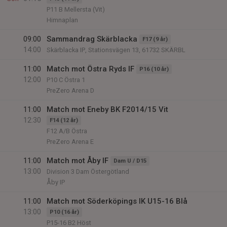
P11 B Mellersta (Vit)
Himnaplan
09:00
Sammandrag Skärblacka
F17 (9 år)
14:00
Skärblacka IP, Stationsvägen 13, 61732 SKÄRBL
11:00
Match mot Östra Ryds IF
P16 (10 år)
12:00
P10 C Östra 1
PreZero Arena D
11:00
Match mot Eneby BK F2014/15 Vit
12:30
F14 (12 år)
F12 A/B Östra
PreZero Arena E
11:00
Match mot Åby IF
Dam U / D15
13:00
Division 3 Dam Östergötland
Åby IP
11:00
Match mot Söderköpings IK U15-16 Blå
13:00
P10 (16 år)
P15-16 B2 Höst