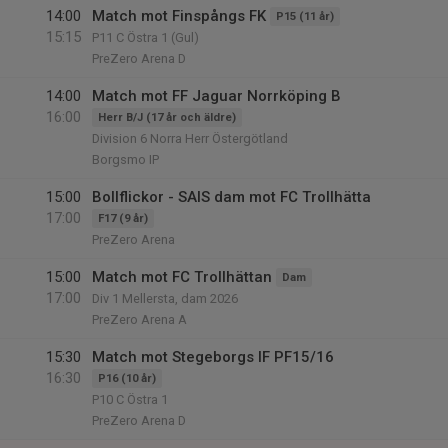
14:00
Match mot Finspångs FK
P15 (11 år)
15:15
P11 C Östra 1 (Gul)
PreZero Arena D
14:00
Match mot FF Jaguar Norrköping B
16:00
Herr B/J (17 år och äldre)
Division 6 Norra Herr Östergötland
Borgsmo IP
15:00
Bollflickor - SAIS dam mot FC Trollhätta
17:00
F17 (9 år)
PreZero Arena
15:00
Match mot FC Trollhättan
Dam
17:00
Div 1 Mellersta, dam 2026
PreZero Arena A
15:30
Match mot Stegeborgs IF PF15/16
16:30
P16 (10 år)
P10 C Östra 1
PreZero Arena D