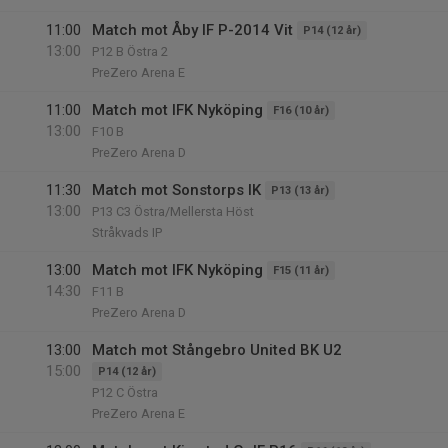
11:00
Match mot Åby IF P-2014 Vit
P14 (12 år)
13:00
P12 B Östra 2
PreZero Arena E
11:00
Match mot IFK Nyköping
F16 (10 år)
13:00
F10 B
PreZero Arena D
11:30
Match mot Sonstorps IK
P13 (13 år)
13:00
P13 C3 Östra/Mellersta Höst
Stråkvads IP
13:00
Match mot IFK Nyköping
F15 (11 år)
14:30
F11 B
PreZero Arena D
13:00
Match mot Stångebro United BK U2
15:00
P14 (12 år)
P12 C Östra
PreZero Arena E