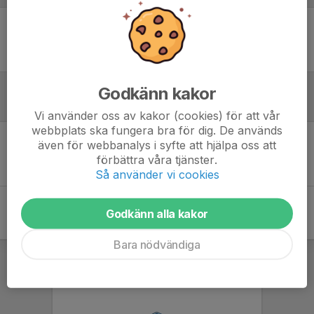
Ingen uppställning ifylld
Godkänn kakor
Inför match
Vi använder oss av kakor (cookies) för att vår
webbplats ska fungera bra för dig. De används
även för webbanalys i syfte att hjälpa oss att
Inget skrivet
förbättra våra tjänster.
Så använder vi cookies
Godkänn alla kakor
Bara nödvändiga