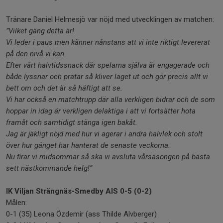
Tränare Daniel Helmesjö var nöjd med utvecklingen av matchen:
”Vilket gäng detta är!
Vi leder i paus men känner nånstans att vi inte riktigt levererat
på den nivå vi kan.
Efter vårt halvtidssnack där spelarna själva är engagerade och
både lyssnar och pratar så kliver laget ut och gör precis allt vi
bett om och det är så häftigt att se.
Vi har också en matchtrupp där alla verkligen bidrar och de som
hoppar in idag är verkligen delaktiga i att vi fortsätter hota
framåt och samtidigt stänga igen bakåt.
Jag är jäkligt nöjd med hur vi agerar i andra halvlek och stolt
över hur gänget har hanterat de senaste veckorna.
Nu firar vi midsommar så ska vi avsluta vårsäsongen på bästa
sett nästkommande helg!”
IK Viljan Strängnäs-Smedby AIS 0-5 (0-2)
Målen:
0-1 (35) Leona Özdemir (ass Thilde Alvberger)