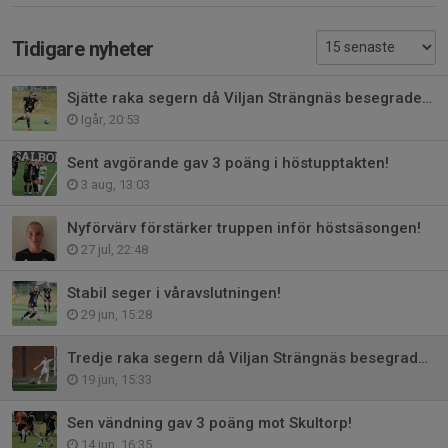
Tidigare nyheter
Sjätte raka segern då Viljan Strängnäs besegrades med 4-1!
Igår, 20:53
Sent avgörande gav 3 poäng i höstupptakten!
3 aug, 13:03
Nyförvärv förstärker truppen inför höstsäsongen!
27 jul, 22:48
Stabil seger i våravslutningen!
29 jun, 15:28
Tredje raka segern då Viljan Strängnäs besegrades med 5-0!
19 jun, 15:33
Sen vändning gav 3 poäng mot Skultorp!
14 jun, 16:35