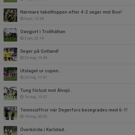
Närmare tabelltoppen efter 4-2 seger mot Boo!
8 jun, 12:28
Oavgjort i Trollhättan
2 jun, 22:14
Seger på Gotland!
25 maj, 10:49
Utslaget ur cupen…
20 maj, 11:51
Tung förlust mot Älvsjö…
16 maj, 13:57
Tennissiffror när Degerfors besegrades med 6-1!
10 maj, 00:53
Överkörda i Karlstad…