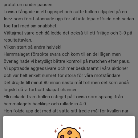
pratat om under pausen.
Lovisa fångade in ett uppspel och satte bollen i djupled på en
Inez som först stannade upp för att inte löpa offside och sedan
tog fart med sin snabbhet.
Vältajmat värre och då ledde det också till ett friläge och 3-0 på
resultattavlan.
Vilken start på andra halvlek!
Hemmalaget försökte svara och kom till en del lägen men
överlag hade vi betydligt bättre kontroll på matchen efter paus.
Vi uppträdde aggressivare och mer beslutsamt i våra aktioner
och var helt enkelt numret för stora för våra motståndare.
Det dröjde till minut 80 innan nästa mål föll men det kom ändå
logiskt då vi fortsatt skapat chanser.
Elli nickade fram bollen i steget på Lovisa som sprang ifrån
hemmalagets backlinje och rullade in 4-0.
Hon följde upp det med att sätta sitt tredje mål för kvällen när
hon placerade in bollen i hörnet när matchuret tickade in på den
90:e minuten efter fin framspelning av Cornelia.
Klang, jubel och ett styrkebesked!