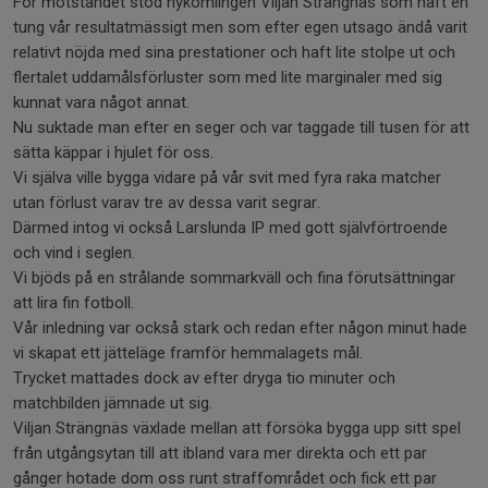
För motståndet stod nykomlingen Viljan Strängnäs som haft en
tung vår resultatmässigt men som efter egen utsago ändå varit
relativt nöjda med sina prestationer och haft lite stolpe ut och
flertalet uddamålsförluster som med lite marginaler med sig
kunnat vara något annat.
Nu suktade man efter en seger och var taggade till tusen för att
sätta käppar i hjulet för oss.
Vi själva ville bygga vidare på vår svit med fyra raka matcher
utan förlust varav tre av dessa varit segrar.
Därmed intog vi också Larslunda IP med gott självförtroende
och vind i seglen.
Vi bjöds på en strålande sommarkväll och fina förutsättningar
att lira fin fotboll.
Vår inledning var också stark och redan efter någon minut hade
vi skapat ett jätteläge framför hemmalagets mål.
Trycket mattades dock av efter dryga tio minuter och
matchbilden jämnade ut sig.
Viljan Strängnäs växlade mellan att försöka bygga upp sitt spel
från utgångsytan till att ibland vara mer direkta och ett par
gånger hotade dom oss runt straffområdet och fick ett par