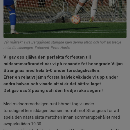
Vår målvakt Tyra Berggården stängde igen denna afton och höll sin tredje
nolla för säsongen. Fotocred: Peter Norén
Vi gav oss själva den perfekta förfesten till
midsommarfirandet när vi på resande fot besegrade Viljan
Strängnäs med hela 5-0 under torsdagskvällen.
Efter en relativt jämn första halvlek växlade vi upp under
andra halvan och visade att vi är det bättre laget.
Det gav oss 3 poäng och den tredje raka segern!
Med midsommarhelgen runt hörnet tog vi under
torsdagseftermiddagen bussen norrut mot Strängnäs för att
spela den nästa sista matchen innan sommaruppehållet med
avsparkstiden 19.30.