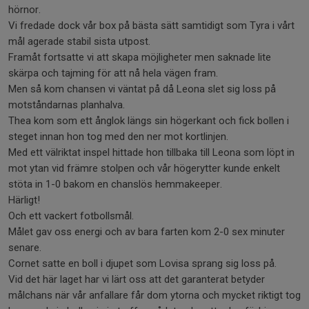
hörnor.
Vi fredade dock vår box på bästa sätt samtidigt som Tyra i vårt
mål agerade stabil sista utpost.
Framåt fortsatte vi att skapa möjligheter men saknade lite
skärpa och tajming för att nå hela vägen fram.
Men så kom chansen vi väntat på då Leona slet sig loss på
motståndarnas planhalva.
Thea kom som ett ånglok längs sin högerkant och fick bollen i
steget innan hon tog med den ner mot kortlinjen.
Med ett välriktat inspel hittade hon tillbaka till Leona som löpt in
mot ytan vid främre stolpen och vår högerytter kunde enkelt
stöta in 1-0 bakom en chanslös hemmakeeper.
Härligt!
Och ett vackert fotbollsmål.
Målet gav oss energi och av bara farten kom 2-0 sex minuter
senare.
Cornet satte en boll i djupet som Lovisa sprang sig loss på.
Vid det här laget har vi lärt oss att det garanterat betyder
målchans när vår anfallare får dom ytorna och mycket riktigt tog