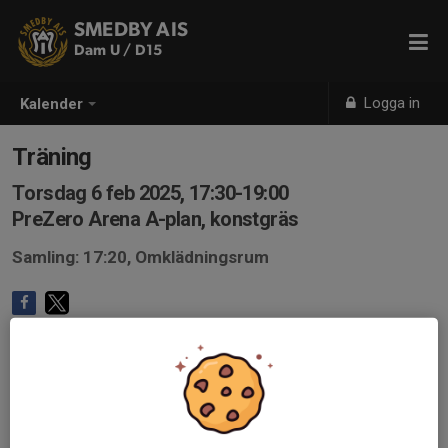
SMEDBY AIS
Dam U / D15
Logga in
Kalender
Träning
Torsdag 6 feb 2025, 17:30-19:00
PreZero Arena A-plan, konstgräs
Samling: 17:20, Omklädningsrum