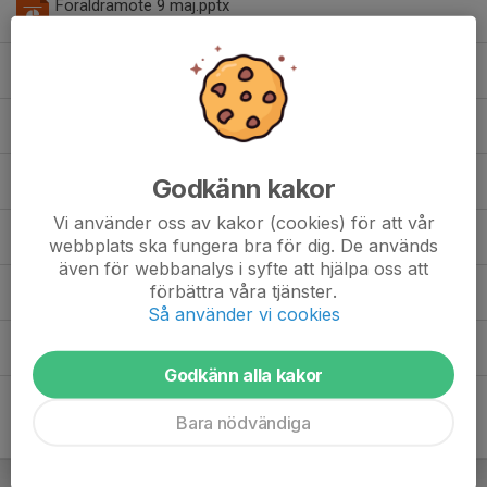
Föräldramöte 9 maj.pptx
1,81 MB
| Presentation försäldramöte 9 maj
Inbjudan Fotbollskolan 2016.pdf
0,06 MB
Inbjudan sammandrag 10 juni -17.pdf
0,23 MB
| Sammandrag Lindö 10 juni -17
Inbjudan sammandrag 20 maj.docx
Godkänn kakor
0,05 MB
| Inbjudan sammandrag 20 maj 2018
Vi använder oss av kakor (cookies) för att vår
Jönsbergska Cup.pdf
webbplats ska fungera bra för dig. De används
1,76 MB
| Jönsbergska Cup 2017
även för webbanalys i syfte att hjälpa oss att
Matchkläder.pdf
förbättra våra tjänster.
0,29 MB
| Matchkläder
Så använder vi cookies
Vårdnadshavare Smedby.pdf
0,06 MB
Godkänn alla kakor
Bara nödvändiga