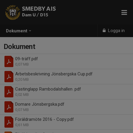
SMEDBY AIS
Dam U / D15
Logga in
Dokument
Dokument
09-träff.pdf
0,07 MB
Arbetsbeskrivning Jönsbergska Cup.pdf
0,20 MB
Castinglapp Rambodalshallen .pdf
0,02 MB
Domare Jönsbergska.pdf
0,07 MB
Föräldramöte 2016 - Copy.pdf
0,61 MB