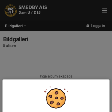
SMEDBY AIS
Dam U / D15
Logga in
Bildgalleri
Bildgalleri
0 album
Inga album skapade