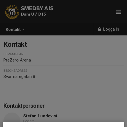
SMEDBY AIS
Dam U / D15
Logga in
Kontakt
Kontakt
HEMMAPLAN
PreZero Arena
BESÖKSADRESS
Svärmaregatan 8
Kontaktpersoner
Stefan Lundqvist
Ledare