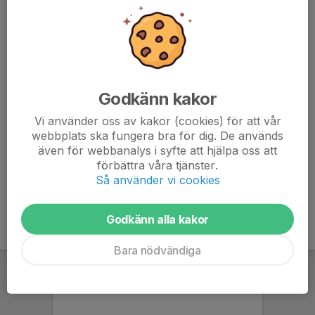
070-362 85 02
stefan_lundqvist77@hotmail.com
Sandra Wingmalm
Kontaktledare Dam U
072-322 55 28
sandra.wingmalm@gmail.com
Godkänn kakor
Vi använder oss av kakor (cookies) för att vår
Mikael Hurtig
webbplats ska fungera bra för dig. De används
Huvudledare Dam U
även för webbanalys i syfte att hjälpa oss att
070-376 07 62
förbättra våra tjänster.
mhurtig2@gmail.com
Så använder vi cookies
Godkänn alla kakor
Bara nödvändiga