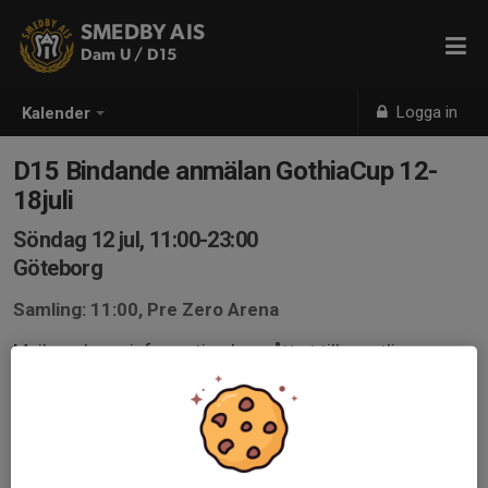
SMEDBY AIS
Dam U / D15
Logga in
Kalender
D15 Bindande anmälan GothiaCup 12-
18juli
Söndag 12 jul, 11:00-23:00
Göteborg
Samling: 11:00, Pre Zero Arena
Mail med mer information har gått ut till samtliga
kallade gällande betalningar och aktiviteter för att stärka
lagkassan.