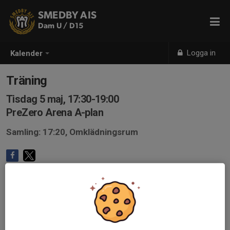
SMEDBY AIS
Dam U / D15
Logga in
Kalender
Träning
Tisdag 5 maj, 17:30-19:00
PreZero Arena A-plan
Samling: 17:20, Omklädningsrum