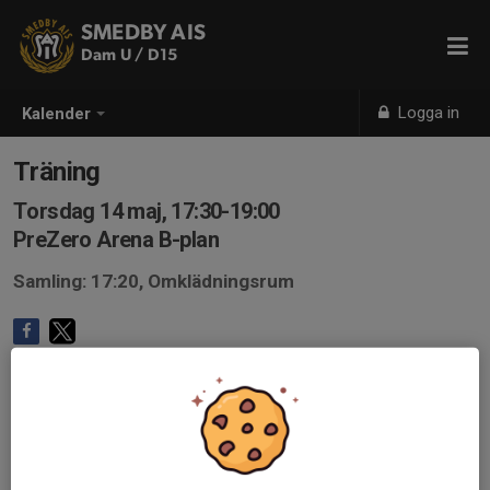
SMEDBY AIS
Dam U / D15
Logga in
Kalender
Träning
Torsdag 14 maj, 17:30-19:00
PreZero Arena B-plan
Samling: 17:20, Omklädningsrum