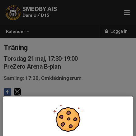
SMEDBY AIS
Dam U / D15
Logga in
Kalender
Träning
Torsdag 21 maj, 17:30-19:00
PreZero Arena B-plan
Samling: 17:20, Omklädningsrum