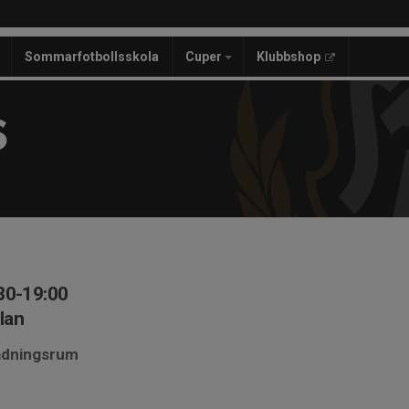
Sommarfotbollsskola
Cuper
Klubbshop
S
30-19:00
lan
lädningsrum