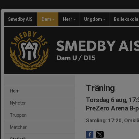
Smedby AIS
Dam
Herr
Ungdom
Bollekskola
SMEDBY AI
Dam U / D15
Träning
Hem
Torsdag 6 aug, 17:
Nyheter
PreZero Arena B-p
Truppen
Samling: 17:20, Omk
Matcher