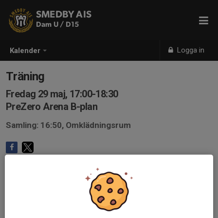
SMEDBY AIS
Dam U / D15
Logga in
Kalender
Träning
Fredag 29 maj, 17:00-18:30
PreZero Arena B-plan
Samling: 16:50, Omklädningsrum