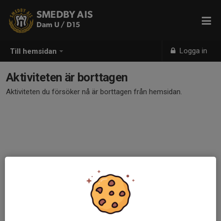
SMEDBY AIS
Dam U / D15
Logga in
Till hemsidan
Aktiviteten är borttagen
Aktiviteten du försöker nå är borttagen från hemsidan.