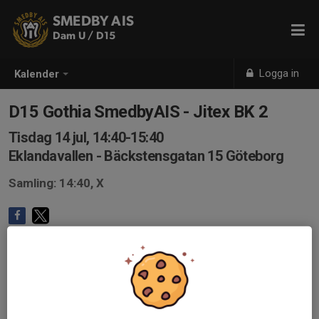
SMEDBY AIS
Dam U / D15
Logga in
Kalender
D15 Gothia SmedbyAIS - Jitex BK 2
Tisdag 14 jul, 14:40-15:40
Eklandavallen - Bäckstensgatan 15 Göteborg
Samling: 14:40, X