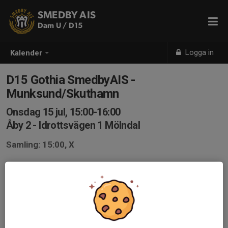
SMEDBY AIS
Dam U / D15
Logga in
Kalender
D15 Gothia SmedbyAIS -
Munksund/Skuthamn
Onsdag 15 jul, 15:00-16:00
Åby 2 - Idrottsvägen 1 Mölndal
Samling: 15:00, X