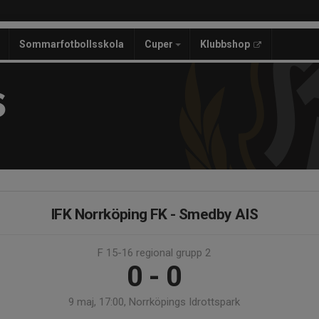
Sommarfotbollsskola
Cuper
Klubbshop
S
IFK Norrköping FK - Smedby AIS
F 15-16 regional grupp 2
0 - 0
9 maj, 17:00, Norrköpings Idrottspark