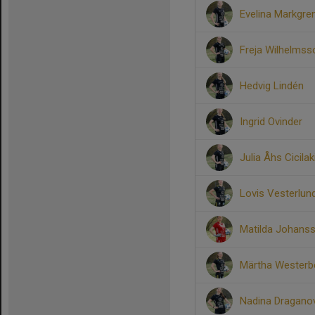
Evelina Markgre
Freja Wilhelmss
Hedvig Lindén
Ingrid Ovinder
Julia Åhs Cicilak
Lovis Vesterlun
Matilda Johans
Märtha Westerb
Nadina Dragano