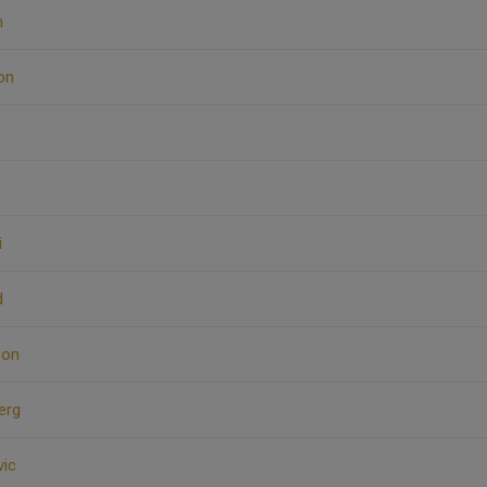
n
on
i
d
son
erg
vic