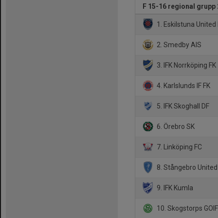
F 15-16 regional grupp 
1. Eskilstuna United
2. Smedby AIS
3. IFK Norrköping FK
4. Karlslunds IF FK
5. IFK Skoghall DF
6. Örebro SK
7. Linköping FC
8. Stångebro United
9. IFK Kumla
10. Skogstorps GOI