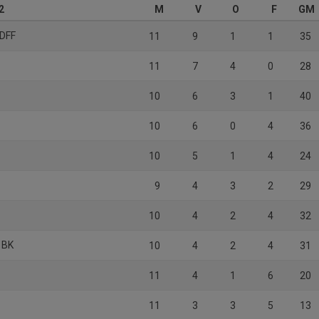
2
M
V
O
F
GM
 DFF
11
9
1
1
35
11
7
4
0
28
10
6
3
1
40
10
6
0
4
36
10
5
1
4
24
9
4
3
2
29
10
4
2
4
32
 BK
10
4
2
4
31
11
4
1
6
20
F
11
3
3
5
13