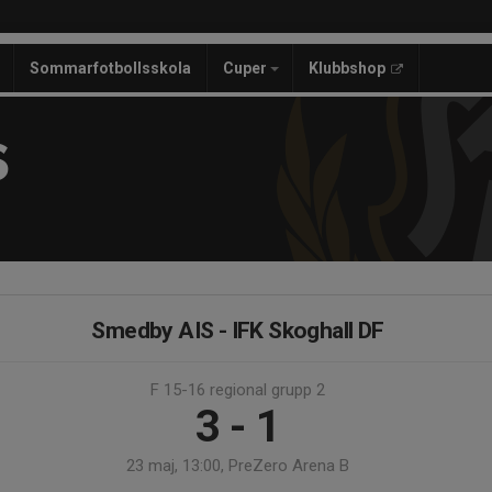
Sommarfotbollsskola
Cuper
Klubbshop
S
Smedby AIS - IFK Skoghall DF
F 15-16 regional grupp 2
3 - 1
23 maj, 13:00, PreZero Arena B