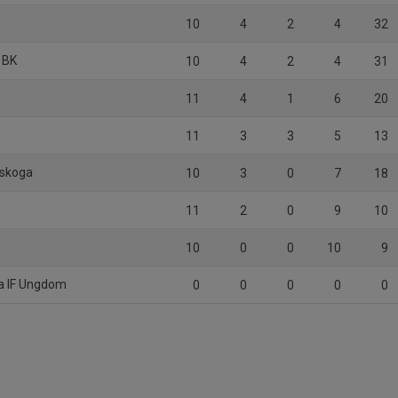
10
4
2
4
32
 BK
10
4
2
4
31
11
4
1
6
20
F
11
3
3
5
13
lskoga
10
3
0
7
18
11
2
0
9
10
10
0
0
10
9
ka IF Ungdom
0
0
0
0
0