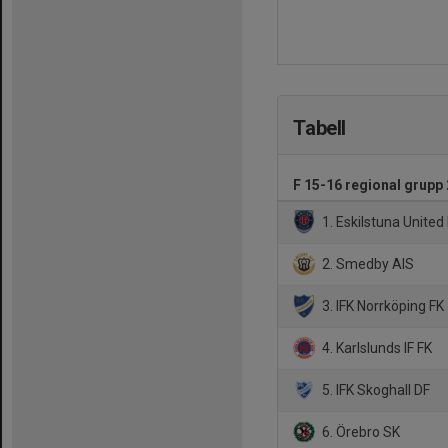
Tabell
F 15-16 regional grupp 
1. Eskilstuna United
2. Smedby AIS
3. IFK Norrköping FK
4. Karlslunds IF FK
5. IFK Skoghall DF
6. Örebro SK