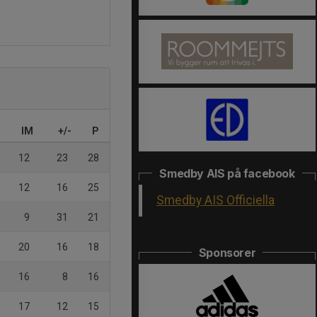
IM
+/-
P
12
23
28
Smedby AIS på facebook
12
16
25
Smedby AIS Officiella
9
31
21
20
16
18
Sponsorer
16
8
16
17
12
15