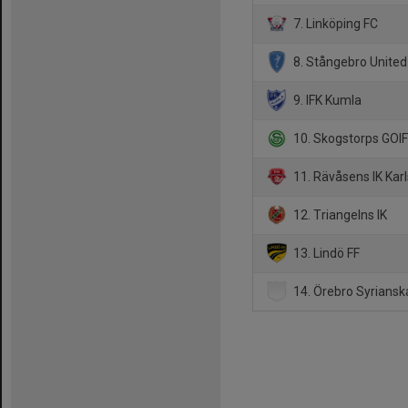
7. Linköping FC
8. Stångebro United
9. IFK Kumla
10. Skogstorps GOI
11. Rävåsens IK Kar
12. Triangelns IK
13. Lindö FF
14. Örebro Syrians