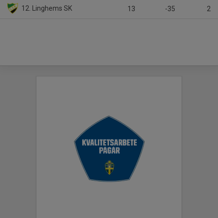
12. Linghems SK
13
-35
2