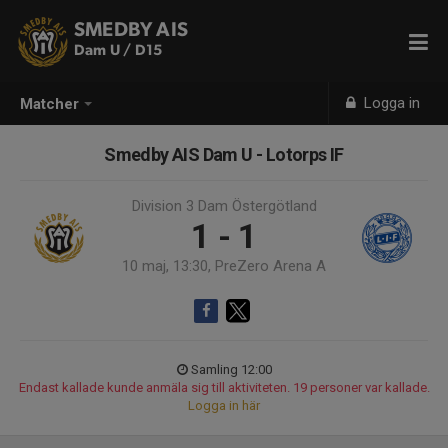
SMEDBY AIS
Dam U / D15
Logga in
Matcher
Smedby AIS Dam U - Lotorps IF
Division 3 Dam Östergötland
1 - 1
10 maj, 13:30, PreZero Arena A
Samling 12:00
Endast kallade kunde anmäla sig till aktiviteten. 19 personer var kallade.
Logga in här