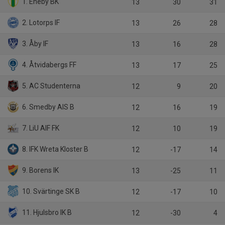
1. Eneby BK
13
30
31
2. Lotorps IF
13
26
28
3. Åby IF
13
16
28
4. Åtvidabergs FF
13
17
25
5. AC Studenterna
12
9
20
6. Smedby AIS B
12
16
19
7. LiU AIF FK
12
10
19
8. IFK Wreta Kloster B
12
-17
14
9. Borens IK
13
-25
11
10. Svärtinge SK B
12
-17
10
11. Hjulsbro IK B
12
-30
4