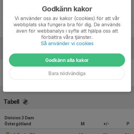
Godkänn kakor
Sandra Wingmalm
Kontaktledare Dam U
Vi använder oss av kakor (cookies) för att vår
webbplats ska fungera bra för dig. De används
Stefan Lundqvist
Ledare
även för webbanalys i syfte att hjälpa oss att
förbättra våra tjänster.
Så använder vi cookies
Referat
Godkänn alla kakor
Inget referat skrivet
Bara nödvändiga
Tabell
Division 3 Dam
Östergötland
M
+/-
P