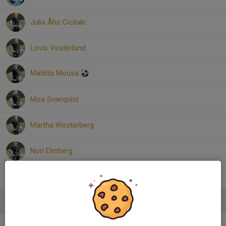
Julia Åhs Cicilaki
Lovis Vesterlund
Matilda Mousa
Moa Svanqvist
Märtha Westerberg
Nori Elmberg
Wilda Åhlander
Ledare
Mikael Hurtig
Huvudledare Dam U