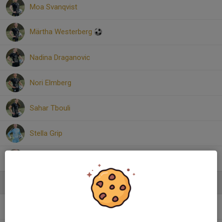
Moa Svanqvist
Märtha Westerberg
Nadina Draganovic
Nori Elmberg
Sahar Tbouli
Stella Grip
Tilda Wingmalm
Ledare
Mikael Hurtig
Huvudledare Dam U