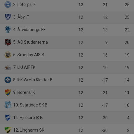
2. Lotorps IF
12
21
25
3. Åby IF
12
12
25
4. Åtvidabergs FF
12
13
22
5. AC Studenterna
12
9
20
6. Smedby AIS B
12
16
19
7. LiU AIF FK
12
10
19
8. IFK Wreta Kloster B
12
-17
14
9. Borens IK
12
-21
11
10. Svärtinge SK B
12
-17
10
11. Hjulsbro IK B
12
-30
4
12. Linghems SK
12
-30
2