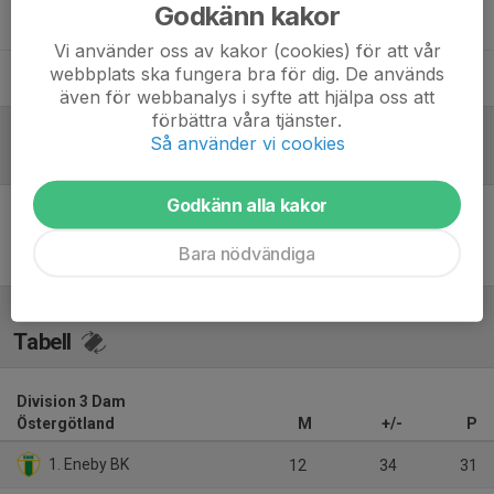
Godkänn kakor
Sandra Wingmalm
Kontaktledare Dam U
Vi använder oss av kakor (cookies) för att vår
webbplats ska fungera bra för dig. De används
Stefan Lundqvist
Ledare
även för webbanalys i syfte att hjälpa oss att
förbättra våra tjänster.
Så använder vi cookies
Referat
Godkänn alla kakor
Inget referat skrivet
Bara nödvändiga
Tabell
Division 3 Dam
Östergötland
M
+/-
P
1. Eneby BK
12
34
31