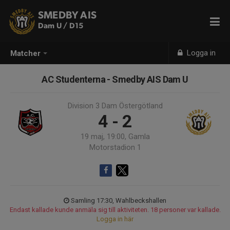
SMEDBY AIS
Dam U / D15
Logga in
Matcher
AC Studenterna - Smedby AIS Dam U
Division 3 Dam Östergötland
4 - 2
19 maj, 19:00, Gamla
Motorstadion 1
Samling 17:30, Wahlbeckshallen
Endast kallade kunde anmäla sig till aktiviteten. 18 personer var kallade.
Logga in här