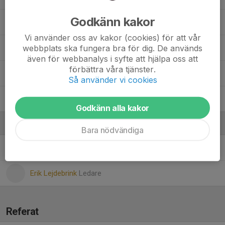
Godkänn kakor
20. Saga Halldén Spångberg
Vi använder oss av kakor (cookies) för att vår
webbplats ska fungera bra för dig. De används
3. Stella Åbrink
även för webbanalys i syfte att hjälpa oss att
förbättra våra tjänster.
11. Vera Holmer
Så använder vi cookies
5. Vera Teske
Godkänn alla kakor
Ledare
Bara nödvändiga
Andreas Åbrink
Ledare
Erik Lejdebrink
Ledare
Referat