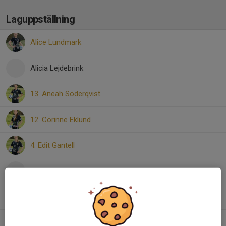
Laguppställning
Alice Lundmark
Alicia Lejdebrink
13. Aneah Söderqvist
12. Corinne Eklund
4. Edit Gantell
Iris Ovinder
37. Linnea Brogsten
10. Nora Fagerkrantz