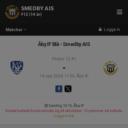
SMEDBY AIS
F12 (14 år)
Logga in
Matcher
Åby IF Blå - Smedby AIS
Flickor 12 A1
-
14 sep 2024, 11:00, Åby IP
Samling 10:15, Åby IP
Endast kallade kunde anmäla sig till aktiviteten. 12 personer var kallade.
Logga in här