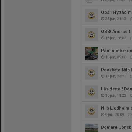
Obs!! Flyttad 
25 jun, 21:13
OBS! Ändrad tr
15 jun, 16:02
Påminnelse ö
15 jun, 09:08
Packlista Nils
14 jun, 22:25
Läs detta!! D
10 jun, 11:23
Nils Liedholm
9 jun, 20:09
Domare Jönsbe