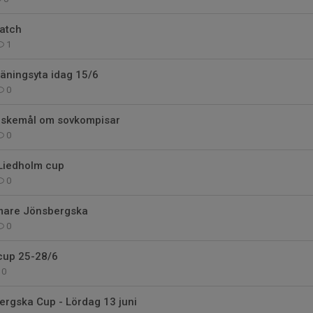
match
1
äningsyta idag 15/6
0
nskemål om sovkompisar
0
 Liedholm cup
0
omare Jönsbergska
0
 cup 25-28/6
0
rgska Cup - Lördag 13 juni