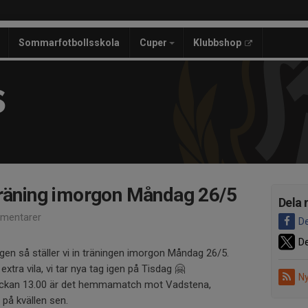
Sommarfotbollsskola
Cuper
Klubbshop
S
träning imorgon Måndag 26/5
Dela 
mentarer
De
De
lgen så ställer vi in träningen imorgon Måndag 26/5.
extra vila, vi tar nya tag igen på Tisdag 🤗
Ny
lockan 13.00 är det hemmamatch mot Vadstena,
d på kvällen sen.