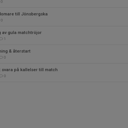
0
domare till Jönsbergska
0
 av gula matchtröjor
1
ing & återstart
0
svara på kallelser till match
0