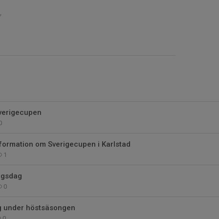
✅
verigecupen
0
formation om Sverigecupen i Karlstad
1
ngsdag
0
g under höstsäsongen
0