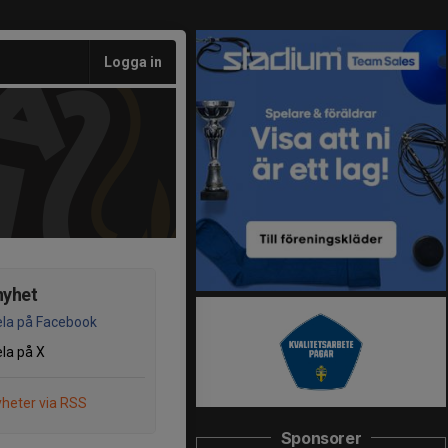
Logga in
nyhet
la på Facebook
la på X
heter via RSS
Sponsorer