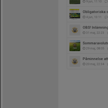
9 jun, 11:10
Obligatoriska 
4 jun, 13:11
OBS! Inlämning
31 maj, 22:23
Sommaravslutn
29 maj, 08:05
Påminnelse att 
20 maj, 22:34