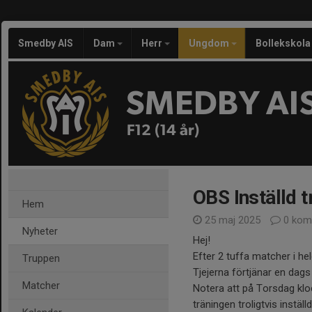
Smedby AIS
Dam
Herr
Ungdom
Bollekskola
SMEDBY AI
F12 (14 år)
OBS Inställd 
Hem
25 maj 2025
0 kom
Nyheter
Hej!
Efter 2 tuffa matcher i he
Truppen
Tjejerna förtjänar en dags 
Matcher
Notera att på Torsdag k
träningen troligtvis inställ