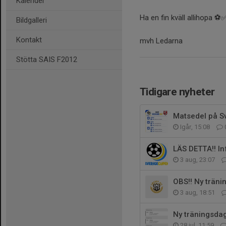
Kalender
Ha en fin kväll allihopa ⚽️
Bildgalleri
Kontakt
mvh Ledarna
Stötta SAIS F2012
Tidigare nyheter
Matsedel på S
Igår, 15:08
LÄS DETTA!! In
3 aug, 23:07
OBS!! Ny träni
3 aug, 18:51
Ny träningsda
28 jul, 11:59