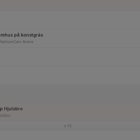
omhus på konstgräs
PlatinumCars Arena
up Hjulsbro
ulsbro
v.15