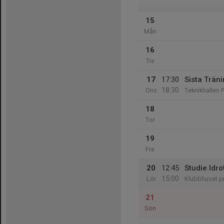
15
Mån
16
Tis
17
17:30
Sista Trän
18:30
Ons
Teknikhallen 
18
Tor
19
Fre
20
12:45
Studie Idr
15:00
Lör
Klubbhuset p
21
Sön