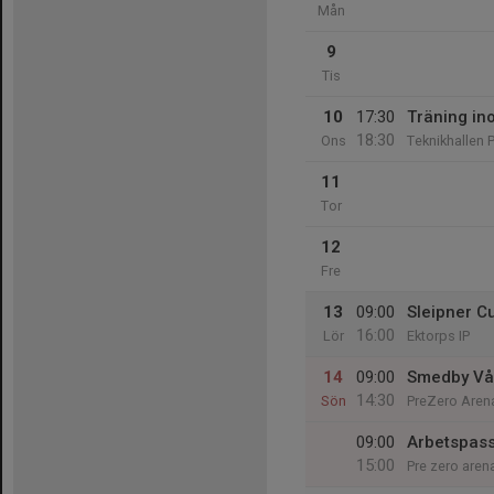
Mån
9
Tis
10
17:30
Träning in
18:30
Ons
Teknikhallen 
11
Tor
12
Fre
13
09:00
Sleipner C
16:00
Lör
Ektorps IP
14
09:00
Smedby Vå
14:30
Sön
PreZero Aren
09:00
Arbetspas
15:00
Pre zero aren