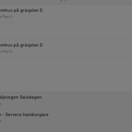
v.17
omhus på gräsplan D
 Plan D
omhus på gräsplan D
 Plan D
säljningen Saisdagen
a
 - Servera hamburgare
a