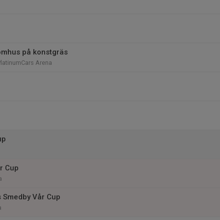
omhus på konstgräs
PlatinumCars Arena
up
r Cup
a
s Smedby Vår Cup
a