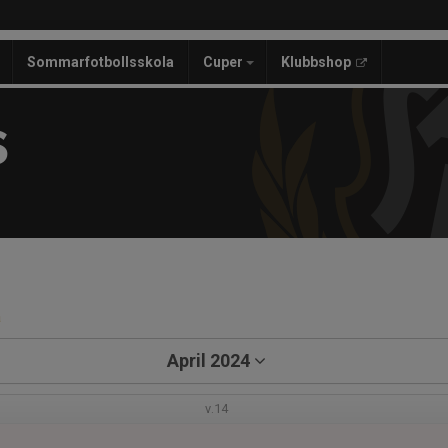
Sommarfotbollsskola
Cuper
Klubbshop
S
a
April 2024
v.14