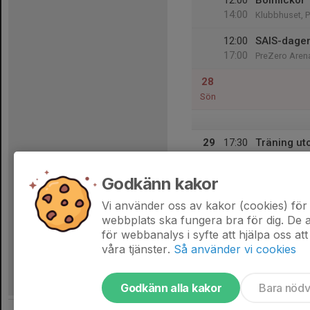
12:00
Bollflickor
14:00
Klubbhuset, 
12:00
SAIS-dagen
17:00
PreZero Aren
28
Sön
29
17:30
Träning ut
19:00
Mån
PreZero Arena
Godkänn kakor
30
Tis
Vi använder oss av kakor (cookies) för 
webbplats ska fungera bra för dig. De
för webbanalys i syfte att hjälpa oss att
våra tjänster.
Så använder vi cookies
Godkänn alla kakor
Bara nöd