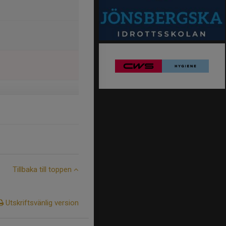
Tillbaka till toppen
Utskriftsvänlig version