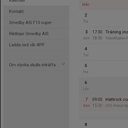
Kalender
Mån
Kontakt
2
Tis
Smedby AIS F13 cuper
3
17:30
Träning in
Riktlinjer Smedby AIS
18:30
Ons
Teknikhallen 
Ladda ned vår APP
4
Tor
Om olycka skulle inträffa
5
Fre
6
Lör
7
09:00
Hattrick c
15:30
Sön
UCS Arena Hj
8