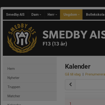
Smedby AIS
Dam
Herr
Ungdom
Bollekskola
SMEDBY AI
F13 (13 år)
Kalender
Hem
Gå till idag
|
Prenumerer
Nyheter
Truppen
Matcher
1