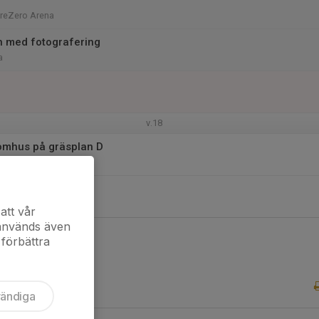
PreZero Arena
 med fotografering
a
v.18
omhus på gräsplan D
 Plan D
att vår
 används även
 förbättra
vändiga