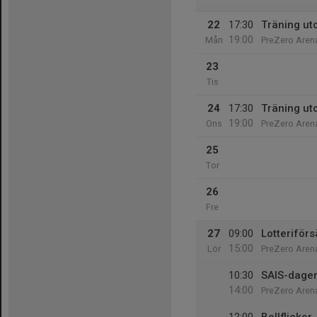
22
17:30
Träning ut
19:00
Mån
PreZero Arena
23
Tis
24
17:30
Träning ut
19:00
Ons
PreZero Arena
25
Tor
26
Fre
27
09:00
Lotteriför
15:00
Lör
PreZero Aren
10:30
SAIS-dagen
14:00
PreZero Aren