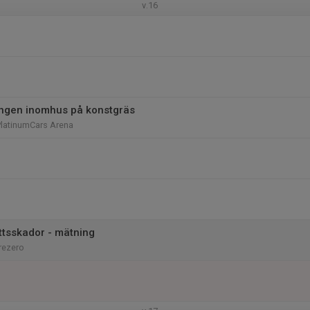
v.16
ingen inomhus på konstgräs
PlatinumCars Arena
ottsskador - mätning
rezero