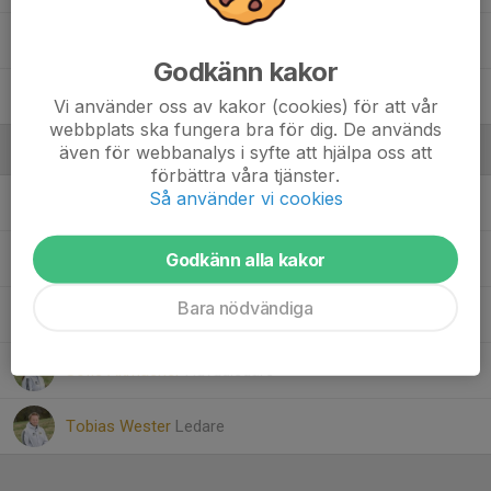
42. Nadia Brkic
Godkänn kakor
11. Nova Wikström
Vi använder oss av kakor (cookies) för att vår
webbplats ska fungera bra för dig. De används
även för webbanalys i syfte att hjälpa oss att
Ledare
förbättra våra tjänster.
Så använder vi cookies
Elin Lyderson
Ledare
Godkänn alla kakor
Martin Dalin
Kontaktledare
Bara nödvändiga
Mattias Markström
Ledare
Sofie Axmacher
Huvudledare
Tobias Wester
Ledare