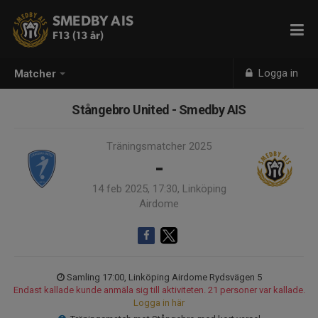
SMEDBY AIS
F13 (13 år)
Logga in
Matcher
Stångebro United - Smedby AIS
Träningsmatcher 2025
-
14 feb 2025, 17:30, Linköping
Airdome
Samling 17:00, Linköping Airdome Rydsvägen 5
Endast kallade kunde anmäla sig till aktiviteten. 21 personer var kallade.
Logga in här