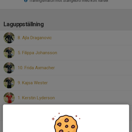
Träningsmatch mot Stångebro med kort varsel
Laguppställning
8. Ajla Draganovic
5. Filippa Johansson
10. Frida Axmacher
9. Kajsa Wester
1. Kerstin Lyderson
19. Lilly Markström
6. Lova Dalin