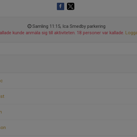
Samling 11:15, Ica Smedby parkering
llade kunde anmäla sig till aktiviteten. 18 personer var kallade.
Logga
ic
ist
n
son