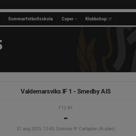
Sommarfotbollsskola
Cuper
Klubbshop
S
Valdemarsviks IF 1 - Smedby AIS
F12 A1
-
31 aug 2025, 12:45, Grännäs IP Carlaplan (A-plan)