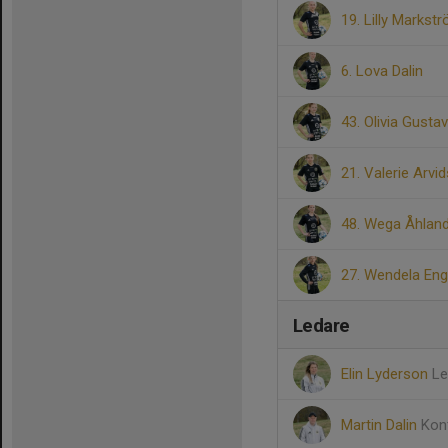
19. Lilly Markst
6. Lova Dalin
43. Olivia Gusta
21. Valerie Arvi
48. Wega Åhlan
27. Wendela En
Ledare
Elin Lyderson
Le
Martin Dalin
Kon