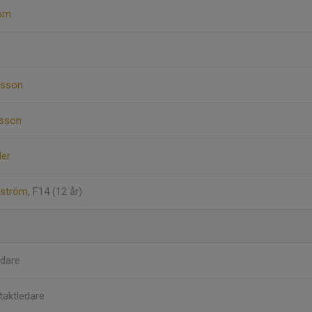
röm
vsson
dsson
der
gström
, F14 (12 år)
dare
taktledare