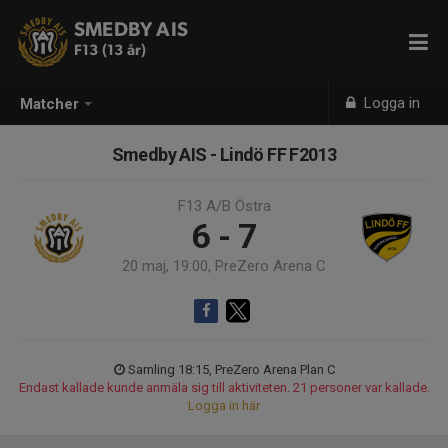
SMEDBY AIS
F13 (13 år)
Logga in
Matcher
Smedby AIS - Lindö FF F2013
F13 A/B Östra
6 - 7
20 maj, 19:00, PreZero Arena C
Samling 18:15, PreZero Arena Plan C
Endast kallade kunde anmäla sig till aktiviteten. 21 personer var kallade.
Logga in här