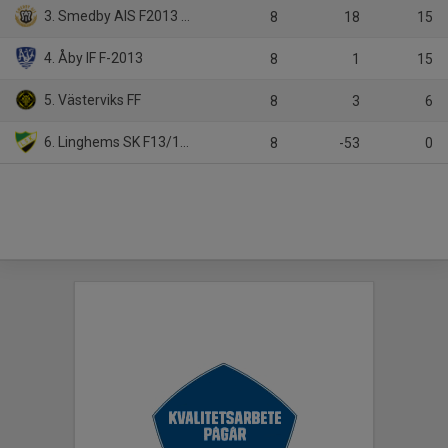
3. Smedby AIS F2013 Svart
8
18
15
4. Åby IF F-2013
8
1
15
5. Västerviks FF
8
3
6
6. Linghems SK F13/14 Grön
8
-53
0