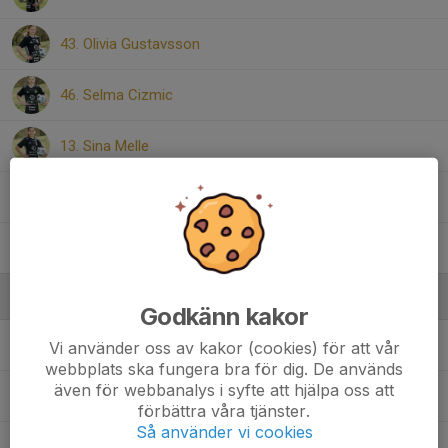
43. Olivia Gustavsson
46. Selma Cizmic
13. Sina Melle
21. Valerie Arvidsson
18. Vera Viklund
Ledare
Godkänn kakor
Elin Lyderson
Ledare
Vi använder oss av kakor (cookies) för att vår
webbplats ska fungera bra för dig. De används
även för webbanalys i syfte att hjälpa oss att
Mikael Qviström
Ledare
förbättra våra tjänster.
Så använder vi cookies
Staffan Gustavsson
Ledare