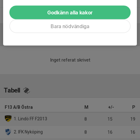
Godkänn alla kakor
Tobias Wester
Ledare
Bara nödvändiga
Referat
Inget referat skrivet
Tabell
F13 A/B Östra
M
+/-
P
1. Lindö FF F2013
8
15
19
2. IFK Nyköping
8
16
16