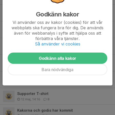
Sista chansen!
Godkänn kakor
1 jun, 08:11
0
Vi använder oss av kakor (cookies) för att vår
Gräskiosken F2016 Arbetspass
webbplats ska fungera bra för dig. De används
även för webbanalys i syfte att hjälpa oss att
28 maj, 16:51
1
förbättra våra tjänster.
Så använder vi cookies
Gräskiosken arbetspass
26 maj, 23:06
2
Godkänn alla kakor
Kakförsäljningen betalning
16 maj, 20:39
0
Bara nödvändiga
Viktigt att svara på kallelserna!
14 maj, 16:21
0
Supporter T-shirt
12 maj, 14:16
8
Kakorna och godis har kommit