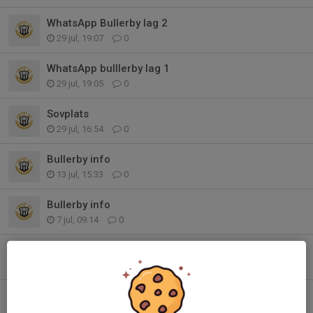
WhatsApp Bullerby lag 2
29 jul, 19:07
0
WhatsApp bulllerby lag 1
29 jul, 19:05
0
Sovplats
29 jul, 16:54
0
Bullerby info
13 jul, 15:33
0
Bullerby info
7 jul, 09:14
0
Jönsbergska och sommar avslutning mm
14 jun, 17:29
0
Sommaruppehåll efter måndag 15 juni
3 jun, 10:56
0