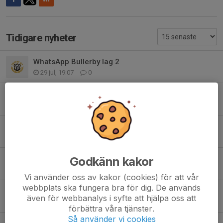
Tidigare nyheter
WhatsApp Bullerby lag 2
29 jul, 19:07
0
WhatsApp bulllerby lag 1
29 jul, 19:05
0
Sovplats
29 jul, 16:54
0
Godkänn kakor
Bullerby info
13 jul, 15:33
0
Vi använder oss av kakor (cookies) för att vår
webbplats ska fungera bra för dig. De används
Bullerby info
även för webbanalys i syfte att hjälpa oss att
7 jul, 09:14
0
förbättra våra tjänster.
Så använder vi cookies