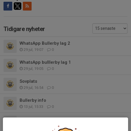
Tidigare nyheter
WhatsApp Bullerby lag 2
29 jul, 19:07
0
WhatsApp bulllerby lag 1
29 jul, 19:05
0
Sovplats
29 jul, 16:54
0
Bullerby info
13 jul, 15:33
0
Bullerby info
7 jul, 09:14
0