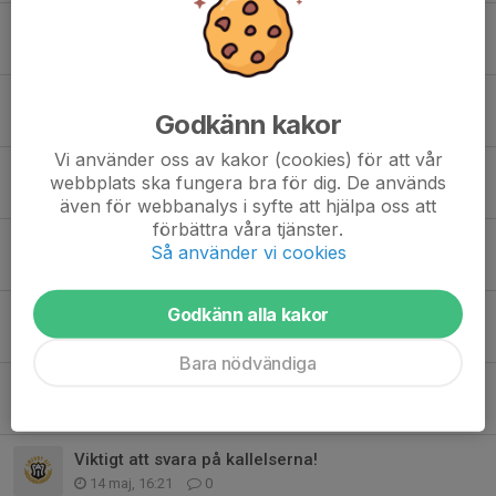
Jönsbergska och sommar avslutning mm
14 jun, 17:29
0
Sommaruppehåll efter måndag 15 juni
Godkänn kakor
3 jun, 10:56
0
Vi använder oss av kakor (cookies) för att vår
Sista chansen!
webbplats ska fungera bra för dig. De används
1 jun, 08:11
0
även för webbanalys i syfte att hjälpa oss att
förbättra våra tjänster.
Gräskiosken F2016 Arbetspass
Så använder vi cookies
28 maj, 16:51
1
Godkänn alla kakor
Gräskiosken arbetspass
26 maj, 23:06
2
Bara nödvändiga
Kakförsäljningen betalning
16 maj, 20:39
0
Viktigt att svara på kallelserna!
14 maj, 16:21
0