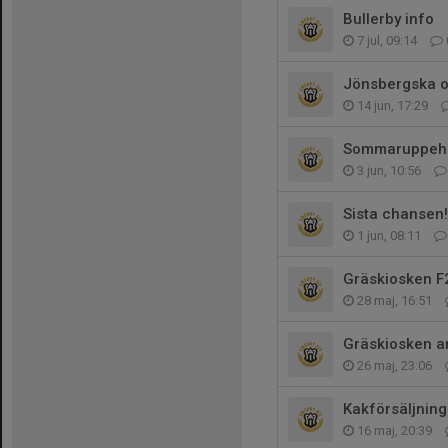
Bullerby info
7 jul, 09:14
Jönsbergska 
14 jun, 17:29
Sommaruppehål
3 jun, 10:56
Sista chansen!
1 jun, 08:11
Gräskiosken F
28 maj, 16:51
Gräskiosken a
26 maj, 23:06
Kakförsäljning
16 maj, 20:39