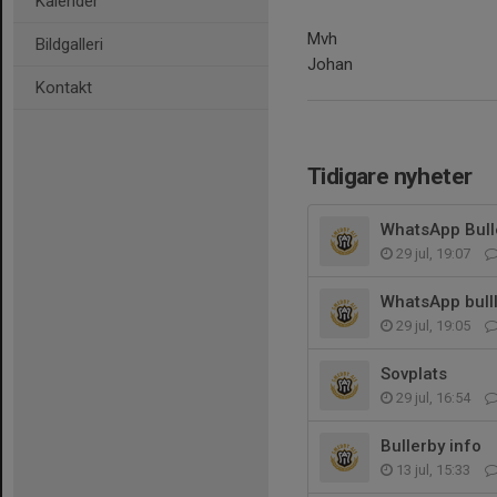
Kalender
Mvh
Bildgalleri
Johan
Kontakt
Tidigare nyheter
WhatsApp Bull
29 jul, 19:07
WhatsApp bulll
29 jul, 19:05
Sovplats
29 jul, 16:54
Bullerby info
13 jul, 15:33