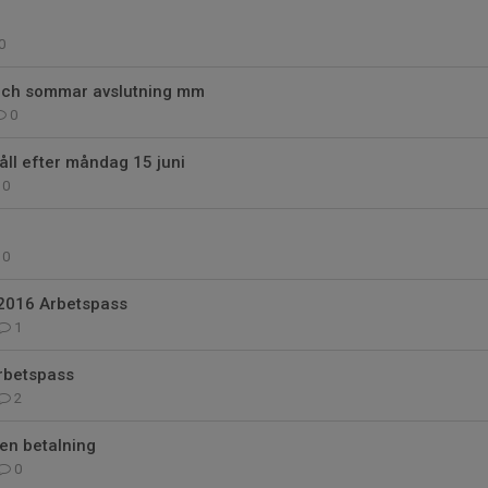
0
och sommar avslutning mm
0
l efter måndag 15 juni
0
0
2016 Arbetspass
1
rbetspass
2
en betalning
0