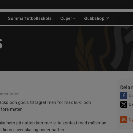
Sommarfotbollsskola
Cuper
Klubbshop
S
Dela 
mentarer
De
acks och godis till lägret men för max 60kr och
De
 före maten.
Ny
a åka hem på natten kommer vi ta kontakt med målsmän
finns i svenska lag under natten.