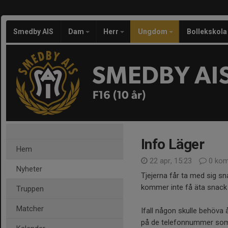
Smedby AIS
Dam
Herr
Ungdom
Bollekskola
SMEDBY AI
F16 (10 år)
Info Läger
Hem
22 apr, 15:23
0 kom
Nyheter
Tjejerna får ta med sig sn
kommer inte få äta snack
Truppen
Matcher
Ifall någon skulle behöv
på de telefonnummer som 