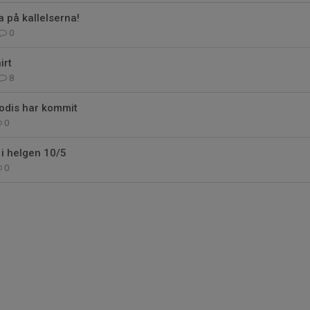
ra på kallelserna!
0
irt
8
odis har kommit
0
i helgen 10/5
0