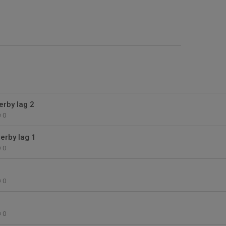
erby lag 2
0
erby lag 1
0
0
0