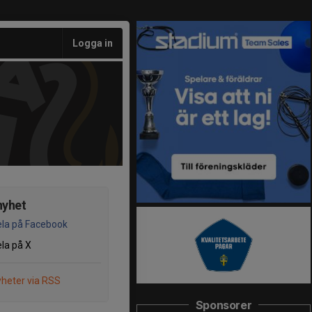
Logga in
nyhet
la på Facebook
la på X
heter via RSS
Sponsorer