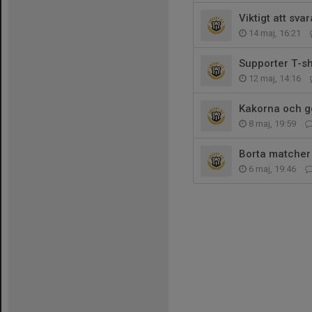
Viktigt att sva
14 maj, 16:21
Supporter T-sh
12 maj, 14:16
Kakorna och g
8 maj, 19:59
Borta matcher 
6 maj, 19:46